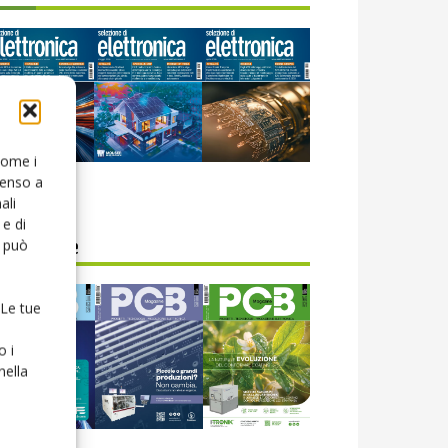
 come i
senso a
icola web
ali
e di
o può
CB Magazine
 Le tue
o i
nella