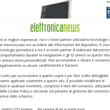
re le migliori esperienze, noi e i nostri partner utilizziamo tecnologie
High-Precision Sensor Technology at Touch
er memorizzare e/o accedere alle informazioni del dispositivo. Il con
Ed
Taiwan
ecnologie permetterà a noi e ai nostri partner di elaborare dati person
20 Aprile 2021
comportamento durante la navigazione o gli ID univoci su questo sito 
 annunci (non) personalizzati. Non acconsentire o ritirare il consens
P
 negativamente su alcune caratteristiche e funzioni.
ui sotto per acconsentire a quanto sopra o per fare scelte dettagliate.
aranno applicate solamente a questo sito. È possibile modificare le
ioni in qualsiasi momento, compreso il ritiro del consenso, utilizzand
 della Cookie Policy o cliccando sul pulsante di gestione del consenso 
feriore dello schermo.
Gestisci 1771 fornitori
Per saperne di più su questi scopi