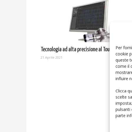
Per forni
Tecnologia ad alta precisione al Touch Taiwan
cookie p
21 Aprile 2021
queste t
come il 
mostrare
influire
Clicca q
scelte s
impostaz
pulsanti
parte in