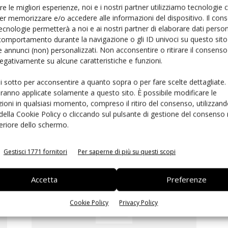
Ed
re le migliori esperienze, noi e i nostri partner utilizziamo tecnologie
27 Gennaio 2023
er memorizzare e/o accedere alle informazioni del dispositivo. Il con
ecnologie permetterà a noi e ai nostri partner di elaborare dati person
comportamento durante la navigazione o gli ID univoci su questo sito 
 annunci (non) personalizzati. Non acconsentire o ritirare il consens
 negativamente su alcune caratteristiche e funzioni.
ui sotto per acconsentire a quanto sopra o per fare scelte dettagliate.
aranno applicate solamente a questo sito. È possibile modificare le
ioni in qualsiasi momento, compreso il ritiro del consenso, utilizzand
 della Cookie Policy o cliccando sul pulsante di gestione del consenso 
feriore dello schermo.
Everlight investe in uno stabilimento a Taiwan
Selezione di Elettronica
-
15 Giugno 2017
Gestisci 1771 fornitori
Per saperne di più su questi scopi
Accetta
Preferenze
Cookie Policy
Privacy Policy