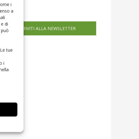
icola web
 come i
senso a
ali
e di
ISCRIVITI ALLA NEWSLETTER
o può
 Le tue
o i
nella