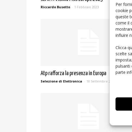
Per forni
Riccardo Busetto
-
1 Febbraio 2023
cookie p
queste t
come il 
mostrare
influire
Clicca q
scelte s
impostaz
pulsanti
parte in
Atp rafforza la presenza in Europa
Selezione di Elettronica
-
18 Settembre 2017