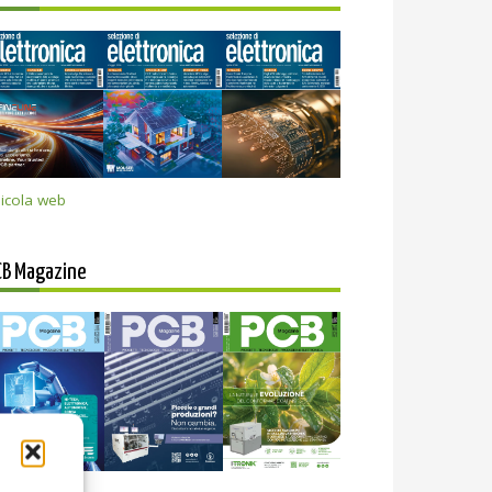
icola web
CB Magazine