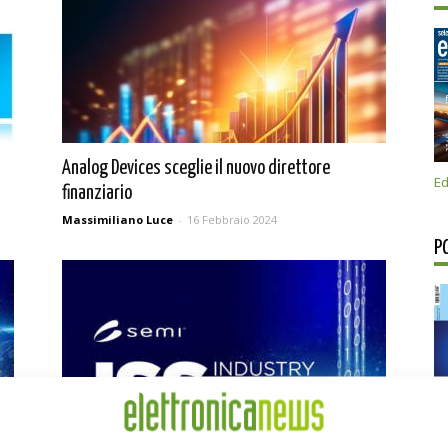
Analog Devices sceglie il nuovo direttore
Ed
finanziario
Massimiliano Luce
-
16 Febbraio 2024
P
SEMI: a Vienna l’ISS Europe 2023