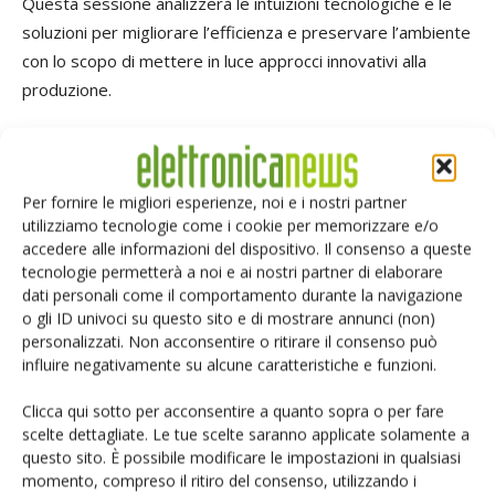
Questa sessione analizzerà le intuizioni tecnologiche e le
soluzioni per migliorare l’efficienza e preservare l’ambiente
con lo scopo di mettere in luce approcci innovativi alla
produzione.
SESSIONE 4: tabella di marcia delle tecnologie dirompenti
e opportunità presentate dalla digitalizzazione
Per fornire le migliori esperienze, noi e i nostri partner
utilizziamo tecnologie come i cookie per memorizzare e/o
I semiconduttori sono fondamentali per creare un percorso
accedere alle informazioni del dispositivo. Il consenso a queste
tecnologico dirompente nelle diverse aree in cui operano,
tecnologie permetterà a noi e ai nostri partner di elaborare
dai dispositivi medici all'automotive, all'intelligenza
dati personali come il comportamento durante la navigazione
o gli ID univoci su questo sito e di mostrare annunci (non)
artificiale e altro ancora. Questa sessione esplorerà come i
personalizzati. Non acconsentire o ritirare il consenso può
semiconduttori siano dei facilitatori essenziali, alimentando
influire negativamente su alcune caratteristiche e funzioni.
la digitalizzazione in tutti i dispositivi innovativi utilizzati
oggi. I leader del settore porranno l’accento su come le
Clicca qui sotto per acconsentire a quanto sopra o per fare
tecnologie dirompenti contribuiscono a costruire un futuro
scelte dettagliate. Le tue scelte saranno applicate solamente a
questo sito. È possibile modificare le impostazioni in qualsiasi
digitale sostenibile e sulle innovazioni del settore attese
momento, compreso il ritiro del consenso, utilizzando i
dai consumatori.