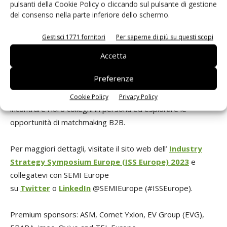
pulsanti della Cookie Policy o cliccando sul pulsante di gestione
del consenso nella parte inferiore dello schermo.
Networking
Gestisci 1771 fornitori
Per saperne di più su questi scopi
Accetta
Il simposio offre varie opportunità di networking quali un
ricevimento di benvenuto il 15 febbraio all’
Hilton Vienna
Preferenze
Park
, pranzi e pause caffè e una cena di gala esclusiva all’
Hofburg Vienna
, per permettere ai partecipanti di
Cookie Policy
Privacy Policy
incontrare i loro colleghi in persona ed esplorare le
opportunità di matchmaking B2B.
Per maggiori dettagli, visitate il sito web dell’
Industry
Strategy Symposium Europe (ISS Europe) 2023
e
collegatevi con SEMI Europe
su
Twitter
o
LinkedIn
@SEMIEurope (#ISSEurope).
Premium sponsors: ASM, Comet Yxlon, EV Group (EVG),