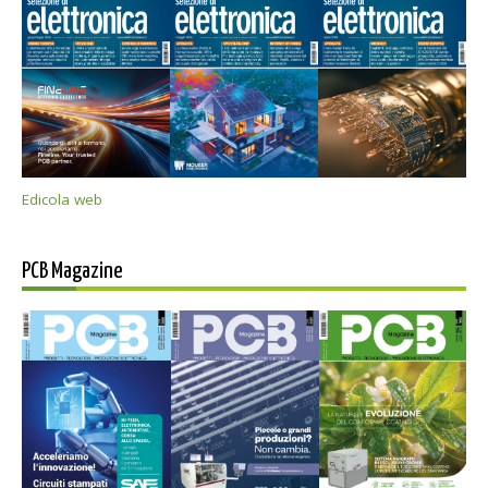
Edicola web
PCB Magazine