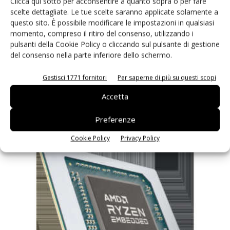
Clicca qui sotto per acconsentire a quanto sopra o per fare
scelte dettagliate. Le tue scelte saranno applicate solamente a
questo sito. È possibile modificare le impostazioni in qualsiasi
momento, compreso il ritiro del consenso, utilizzando i
pulsanti della Cookie Policy o cliccando sul pulsante di gestione
del consenso nella parte inferiore dello schermo.
Gestisci 1771 fornitori
Per saperne di più su questi scopi
Accetta
ESSEGI open house: è il tempo della 3a edizione
Riccardo Busetto
-
25 Ottobre 2022
Preferenze
Cookie Policy
Privacy Policy