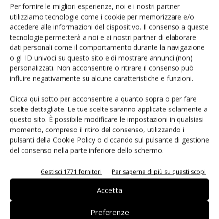
Per fornire le migliori esperienze, noi e i nostri partner
Lo streaming video entra in casa
utilizziamo tecnologie come i cookie per memorizzare e/o
Fabio Boiocchi
-
29 Maggio 2018
accedere alle informazioni del dispositivo. Il consenso a queste
tecnologie permetterà a noi e ai nostri partner di elaborare
dati personali come il comportamento durante la navigazione
o gli ID univoci su questo sito e di mostrare annunci (non)
personalizzati. Non acconsentire o ritirare il consenso può
influire negativamente su alcune caratteristiche e funzioni.
Clicca qui sotto per acconsentire a quanto sopra o per fare
scelte dettagliate. Le tue scelte saranno applicate solamente a
questo sito. È possibile modificare le impostazioni in qualsiasi
momento, compreso il ritiro del consenso, utilizzando i
pulsanti della Cookie Policy o cliccando sul pulsante di gestione
del consenso nella parte inferiore dello schermo.
Gestisci 1771 fornitori
Per saperne di più su questi scopi
Home e building automation: intelligenza e innovazione
Fabio Boiocchi
-
29 Maggio 2018
Accetta
Preferenze