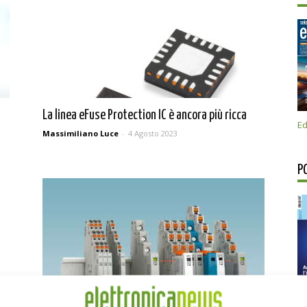
La linea eFuse Protection IC è ancora più ricca
Ed
Massimiliano Luce
-
4 Agosto 2023
P
5L
Phoenix Contact protegge contro le