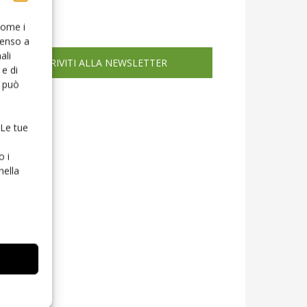
icola web
 come i
senso a
ali
ISCRIVITI ALLA NEWSLETTER
e di
o può
 Le tue
o i
nella