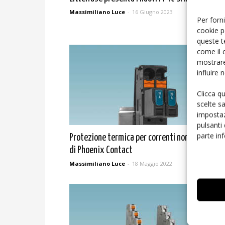
Massimiliano Luce
-
16 Giugno 2023
Per forni
cookie p
queste t
come il 
mostrare
influire
Clicca q
scelte s
impostaz
pulsanti
parte in
Protezione termica per correnti nominali elev
di Phoenix Contact
Massimiliano Luce
-
18 Maggio 2022