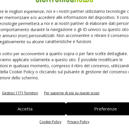
Ed
sovratensioni con una larghezza di 3,...
re le migliori esperienze, noi e i nostri partner utilizziamo tecnologie
Massimiliano Luce
-
30 Maggio 2022
er memorizzare e/o accedere alle informazioni del dispositivo. Il con
ecnologie permetterà a noi e ai nostri partner di elaborare dati person
comportamento durante la navigazione o gli ID univoci su questo sito 
 annunci (non) personalizzati. Non acconsentire o ritirare il consens
 negativamente su alcune caratteristiche e funzioni.
ui sotto per acconsentire a quanto sopra o per fare scelte dettagliate.
aranno applicate solamente a questo sito. È possibile modificare le
ioni in qualsiasi momento, compreso il ritiro del consenso, utilizzand
 della Cookie Policy o cliccando sul pulsante di gestione del consenso 
feriore dello schermo.
ate
Nasce la serie di varistori Xtreme di Littelfuse
Massimiliano Luce
-
22 Febbraio 2022
Gestisci 1771 fornitori
Per saperne di più su questi scopi
Accetta
Preferenze
Cookie Policy
Privacy Policy