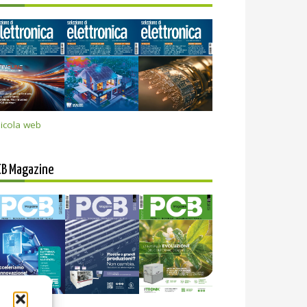
icola web
CB Magazine