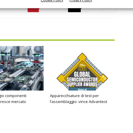
Linkedin
Pinterest
Email
io componenti
Apparecchiature di test per
 cresce mercato
l’assemblaggio: vince Advantest