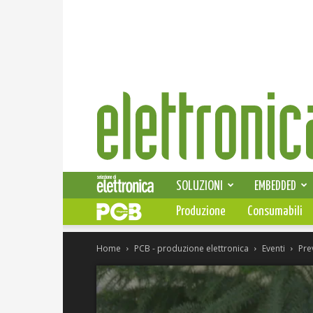
Elettronica
News
SOLUZIONI
EMBEDDED
Produzione
Consumabili
Home
PCB - produzione elettronica
Eventi
Pre