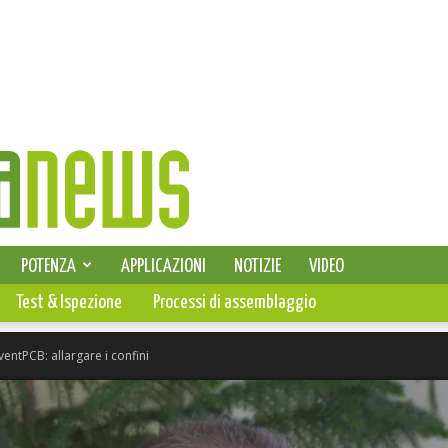
SELEZIONE DI ELETTRONICA
POTENZA
APPLICAZIONI
NOTIZIE
VIDEO
PCB
Test & Ispezione
Processi di assemblaggio
ventPCB: allargare i confini