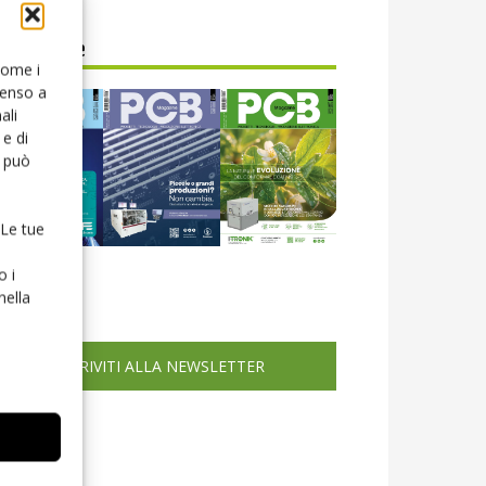
CB Magazine
 come i
senso a
ali
e di
o può
 Le tue
icola web
o i
nella
ISCRIVITI ALLA NEWSLETTER