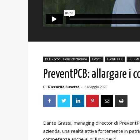
PCB - produzione elettronica
Eventi
Eventi PCB
PCB Ma
PreventPCB: allargare i c
Di
Riccardo Busetto
-
6 Maggio 2020
Dante Grassi, managing director di PreventPCB
azienda, una realtà attiva fortemente in patr
competenza anche al di fuori dei confini nazion