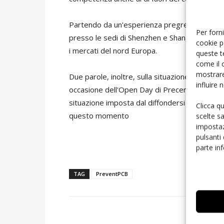
Partendo da un'esperienza pregressa sui merca
Per forni
presso le sedi di Shenzhen e Shanghai e dell
cookie p
i mercati del nord Europa.
queste t
come il 
mostrare
Due parole, inoltre, sulla situazione in corso. 
influire
occasione dell'Open Day di PrecentPCB, un m
situazione imposta dal diffondersi del Covid-
Clicca q
questo momento
scelte s
impostaz
pulsanti
parte in
TAG
PreventPCB