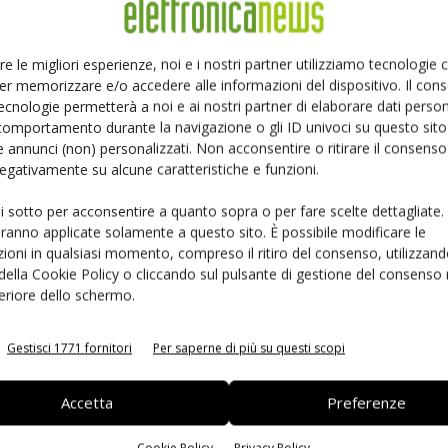
P
ti svizzero e tedesco, Grassi ci parla delle attività
re le migliori esperienze, noi e i nostri partner utilizziamo tecnologie
'interesse che prevent-Digital Lab sta suscitando presso
er memorizzare e/o accedere alle informazioni del dispositivo. Il con
ecnologie permetterà a noi e ai nostri partner di elaborare dati person
comportamento durante la navigazione o gli ID univoci su questo sito 
 annunci (non) personalizzati. Non acconsentire o ritirare il consens
L'intervista è stata registrata il 12 febbraio scorso in
 negativamente su alcune caratteristiche e funzioni.
omento in cui non immaginavamo che l'evolversi della
19 ci avrebbe portato a quello che stiamo vivendo in
ui sotto per acconsentire a quanto sopra o per fare scelte dettagliate.
aranno applicate solamente a questo sito. È possibile modificare le
Ed
ioni in qualsiasi momento, compreso il ritiro del consenso, utilizzand
 della Cookie Policy o cliccando sul pulsante di gestione del consenso 
feriore dello schermo.
Gestisci 1771 fornitori
Per saperne di più su questi scopi
Accetta
Preferenze
Cookie Policy
Privacy Policy