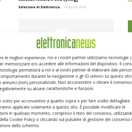
Ed
Selezione di Elettronica
-
16 Aprile 2018
re le migliori esperienze, noi e i nostri partner utilizziamo tecnologie
er memorizzare e/o accedere alle informazioni del dispositivo. Il con
ecnologie permetterà a noi e ai nostri partner di elaborare dati person
Rutronik lancia il sito Internet cinese
comportamento durante la navigazione o gli ID univoci su questo sito 
018
Selezione di Elettronica
-
12 Marzo 2018
 annunci (non) personalizzati. Non acconsentire o ritirare il consens
 negativamente su alcune caratteristiche e funzioni.
ui sotto per acconsentire a quanto sopra o per fare scelte dettagliate.
aranno applicate solamente a questo sito. È possibile modificare le
ioni in qualsiasi momento, compreso il ritiro del consenso, utilizzand
 della Cookie Policy o cliccando sul pulsante di gestione del consenso 
feriore dello schermo.