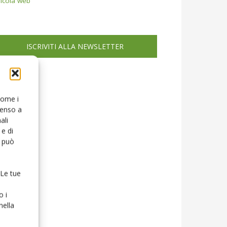
icola web
ISCRIVITI ALLA NEWSLETTER
 come i
senso a
ali
e di
o può
 Le tue
o i
nella