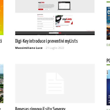
ti
Digi-Key introduce i preventivi myLists
Ed
Massimiliano Luce
-
21 Luglio 2022
P
e
Renesas rinnova il sito Synergy