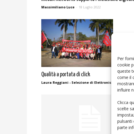
Massimiliano Luce
-
18 Luglio 2022
Per forni
cookie p
queste t
Qualità a portata di click
come il 
Laura Reggiani - Selezione di Elettronica
-
3 Aprile 2
mostrare
influire
Clicca q
scelte s
impostaz
pulsanti
parte in