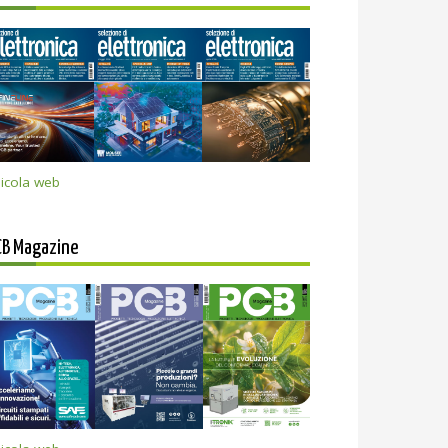
icola web
CB Magazine