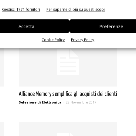
Gestisci 1771 fornitori
Per saperne di più su questi scopi
Nuovo sito cinese per Ftdi Chip
Selezione di Elettronica
-
16 Gennaio 2018
Accetta
Preferenze
Cookie Policy
Privacy Policy
Alliance Memory semplifica gli acquisti dei clienti
Selezione di Elettronica
-
28 Novembre 2017