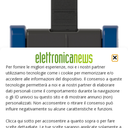
Insituware mostrerà il dispositivo Vision Mark-1 all’Apex
2022
Per fornire le migliori esperienze, noi e i nostri partner
utilizziamo tecnologie come i cookie per memorizzare e/o
Massimiliano Luce
-
4 Gennaio 2022
accedere alle informazioni del dispositivo. Il consenso a queste
tecnologie permetterà a noi e ai nostri partner di elaborare
dati personali come il comportamento durante la navigazione
o gli ID univoci su questo sito e di mostrare annunci (non)
Selezione di elettronica
personalizzati. Non acconsentire o ritirare il consenso può
influire negativamente su alcune caratteristiche e funzioni.
Clicca qui sotto per acconsentire a quanto sopra o per fare
scelte dettagliate. Le tue scelte saranno applicate solamente a