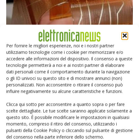
Pcb in 3D printing: obiettivo Internet of Things
Per fornire le migliori esperienze, noi e i nostri partner
utilizziamo tecnologie come i cookie per memorizzare e/o
Riccardo Busetto
-
13 Gennaio 2017
accedere alle informazioni del dispositivo. Il consenso a queste
tecnologie permetterà a noi e ai nostri partner di elaborare
dati personali come il comportamento durante la navigazione
o gli ID univoci su questo sito e di mostrare annunci (non)
personalizzati. Non acconsentire o ritirare il consenso può
influire negativamente su alcune caratteristiche e funzioni.
Clicca qui sotto per acconsentire a quanto sopra o per fare
scelte dettagliate. Le tue scelte saranno applicate solamente a
questo sito. È possibile modificare le impostazioni in qualsiasi
momento, compreso il ritiro del consenso, utilizzando i
pulsanti della Cookie Policy o cliccando sul pulsante di gestione
del consenso nella parte inferiore dello schermo.