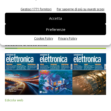
Gestisci 1771 fornitori
Per saperne di più su questi scopi
Nano Dimension Targets IoT Market
Accetta
Riccardo Busetto
-
13 Gennaio 2017
Preferenze
Cookie Policy
Privacy Policy
Selezione di elettronica
Edicola web