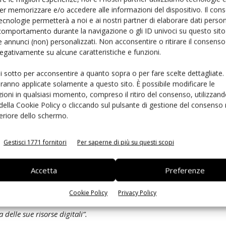
itali. La sfida consisteva nel creare un sistema
er memorizzare e/o accedere alle informazioni del dispositivo. Il con
na di approviggionamento, dalla progettazione digitale
ecnologie permetterà a noi e ai nostri partner di elaborare dati person
ato e rilasciato un'API per automatizzare e integrare la
comportamento durante la navigazione o gli ID univoci su questo sito 
 annunci (non) personalizzati. Non acconsentire o ritirare il consens
l’ambiente software esistente presso i clienti, e per
 negativamente su alcune caratteristiche e funzioni.
I file possono essere criptati per il trasferimento
nche disponibile un contatore sicuro, per tenere traccia
ui sotto per acconsentire a quanto sopra o per fare scelte dettagliate.
nuova API, supportata dalla tecnologia di protezione
aranno applicate solamente a questo sito. È possibile modificare le
ioni in qualsiasi momento, compreso il ritiro del consenso, utilizzand
OS possono ora proteggere il proverbiale ultimo miglio di
 della Cookie Policy o cliccando sul pulsante di gestione del consenso 
onetizzare i loro progetti con licenze pay-per-print. Il
feriore dello schermo.
erano presenti nella catena della produzione additiva,
razione di introiti per i suoi utenti.
Gestisci 1771 fornitori
Per saperne di più su questi scopi
pert di Wibu-Systems
, considera la partnership con
Accetta
Preferenze
 IP nella produzione intelligente:
“La produzione
tra globale e locale, e alimentata dai dati, è una delle
Cookie Policy
Privacy Policy
dell'IIoT. Decidendo a favore della nostra tecnologia, EOS
delle sue risorse digitali”.