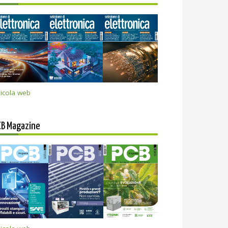
icola web
CB Magazine