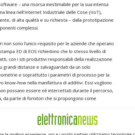
software – una risorsa inestimabile per la sua intensa
ma linea nell'Internet Industriale delle Cose (IIoT),
ente, di alta qualità e su richiesta – dalla prototipazione
mponenti complessi.
icuri non sono l'unico requisito per le aziende che operano
i stampa 3D di EOS richiedono che lo stesso livello di
atti, con i siti produttivi responsabili della realizzazione
su grandi distanze e salvaguardati da un solo
eometrie e soprattutto i parametri di processo per la
vo know-how nella manifattura di additivi. Essi vogliono
non possano essere né intercettati durante il percorso,
ta, da parte di fornitori che si propongono come
in materia di crittografia e gestione
licenze
di Wibu-
 offrire ai suoi utenti quell’agognato livello di
re le migliori esperienze, noi e i nostri partner utilizziamo tecnologie