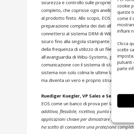
sicurezza e controllo sulle proprie risorse dig
cookie p
completo, che coprisse ogni anello della cate
queste t
al prodotto finito. Allo scopo, EOS ha svilupp
come il 
mostrare
preparazione completa dei dati all’interno del
influire
connettersi al sistema DRM di Wibu-Systems. 
sicuro fino alla singola stampante 3D, ed è a
Clicca q
della frequenza di utilizzo di un file. Con la 
scelte s
impostaz
all'avanguardia di Wibu-Systems, gli utenti E
pulsanti
comunicazione con il sistema di stampa 3D e m
parte in
sistema non solo colma le ultime lacune, che 
ma diventa un vero e proprio strumento di gene
Ruediger Kuegler, VP Sales e Security Ex
EOS come un banco di prova per la protezione
additiva, flessibile, ricettiva, punto d’incontro 
applicazioni chiave per dimostrare le capacità 
ha scelto di consentire una protezione completa 