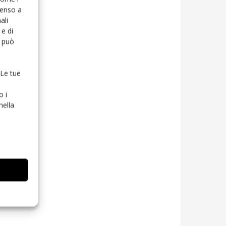
senso a
ali
e di
o può
 Le tue
o i
nella