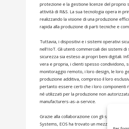
protezione e la gestione licenze del proprio 
attività di R&S. La sua tecnologia opera in pri
realizzando la visione di una produzione effici
rapida alla produzione di parti tecniche e co
Tuttavia, i dispositivi e i sistemi operativi s
nell'IIoT. Gli utenti commerciali dei sistemi d
sicurezza sia esteso ai propri beni digitali. Inf
vera e propria, i clienti spesso condividono, 
monitoraggio remoto, i loro design, le loro g
produzione additiva, compreso il loro esclusi
pertanto essere certi che i loro componenti 
né utilizzati per la produzione non autorizza
manufacturers-as-a-service.
Grazie alla collaborazione con gli specialisti 
Systems, EOS ha trovato un mezzo perfetto per
Per forni