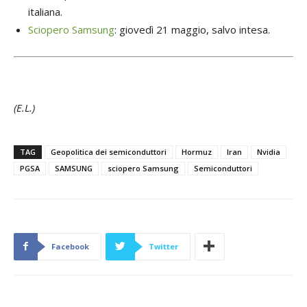
italiana.
Sciopero Samsung
: giovedì 21 maggio, salvo intesa.
(E.L.)
TAG
Geopolitica dei semiconduttori
Hormuz
Iran
Nvidia
PGSA
SAMSUNG
sciopero Samsung
Semiconduttori
Facebook
Twitter