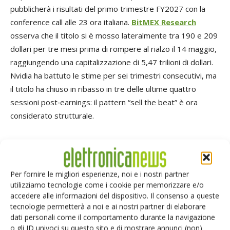
pubblicherà i risultati del primo trimestre FY2027 con la
conference call alle 23 ora italiana.
BitMEX Research
osserva che il titolo si è mosso lateralmente tra 190 e 209
dollari per tre mesi prima di rompere al rialzo il 14 maggio,
raggiungendo una capitalizzazione di 5,47 trilioni di dollari.
Nvidia ha battuto le stime per sei trimestri consecutivi, ma
il titolo ha chiuso in ribasso in tre delle ultime quattro
sessioni post‑earnings: il pattern “sell the beat” è ora
considerato strutturale.
I
tre numeri
che decideranno la call:
il consensus di ricavi
si colloca a circa 78,8 miliardi di dollari — con Goldman
Sachs a 80 miliardi — e i whisper number vicino a 90
Per fornire le migliori esperienze, noi e i nostri partner
miliardi per la guidance Q2;
il margine lordo non
‑GAAP
utilizziamo tecnologie come i cookie per memorizzare e/o
accedere alle informazioni del dispositivo. Il consenso a queste
con guidance al 75 per cento, dove un dato sotto il 73 per
tecnologie permetterà a noi e ai nostri partner di elaborare
cento segnalerebbe pressione, mentre Blackwell scala; e
la
dati personali come il comportamento durante la navigazione
variabile Cina
, la più imprevedibile. HeyGo Trade e S&P
o gli ID univoci su questo sito e di mostrare annunci (non)