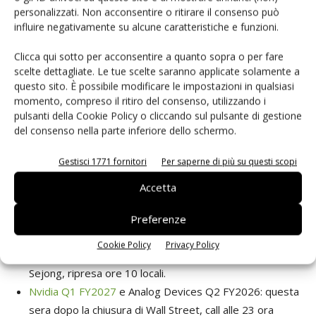
Global concordano: le H200 sono
approvate per
personalizzati. Non acconsentire o ritirare il consenso può
ByteDance, Alibaba e Tencent
, ma nessuna consegna è
influire negativamente su alcune caratteristiche e funzioni.
avvenuta; Nvidia esclude la Cina dalla guidance e opera
Clicca qui sotto per acconsentire a quanto sopra o per fare
sotto un meccanismo di revenue‑share del 15 per cento
scelte dettagliate. Le tue scelte saranno applicate solamente a
con il governo USA.
Indmoney
ricorda che Jensen Huang
questo sito. È possibile modificare le impostazioni in qualsiasi
stima il mercato cinese di chip AI a circa 50 miliardi di dollari:
momento, compreso il ritiro del consenso, utilizzando i
pulsanti della Cookie Policy o cliccando sul pulsante di gestione
qualsiasi aggiornamento concreto sui tempi di consegna
del consenso nella parte inferiore dello schermo.
nella call potrebbe essere la variabile più impattante
dell’intera seduta, più del numero headline.
Gestisci 1771 fornitori
Per saperne di più su questi scopi
Accetta
In agenda
Preferenze
Cookie Policy
Privacy Policy
Colloqui Samsung–sindacato
: martedì 20 maggio, NLRC
Sejong, ripresa ore 10 locali.
Nvidia Q1 FY2027
e Analog Devices Q2 FY2026: questa
sera dopo la chiusura di Wall Street, call alle 23 ora