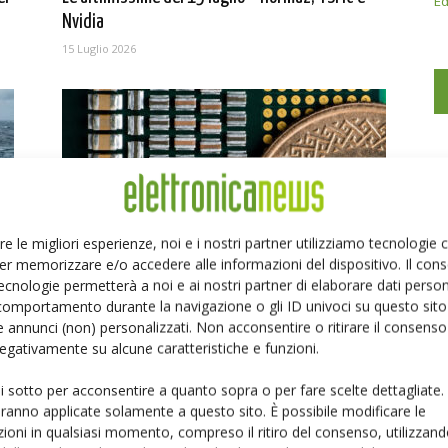
Ed
Nvidia
15 Luglio 2026
re le migliori esperienze, noi e i nostri partner utilizziamo tecnologie
er memorizzare e/o accedere alle informazioni del dispositivo. Il con
Le ultimissime del 25 giugno – TSMC aumenta
ecnologie permetterà a noi e ai nostri partner di elaborare dati person
prezzi wafer nodi...
comportamento durante la navigazione o gli ID univoci su questo sito 
 annunci (non) personalizzati. Non acconsentire o ritirare il consens
25 Giugno 2026
 negativamente su alcune caratteristiche e funzioni.
ui sotto per acconsentire a quanto sopra o per fare scelte dettagliate.
aranno applicate solamente a questo sito. È possibile modificare le
ioni in qualsiasi momento, compreso il ritiro del consenso, utilizzand