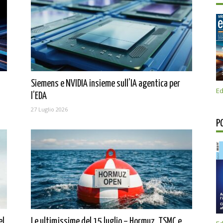
Siemens e NVIDIA insieme sull’IA agentica per
Ed
l’EDA
27 Luglio 2026
P
el
Le ultimissime del 15 luglio – Hormuz, TSMC e