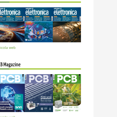
icola web
CB Magazine