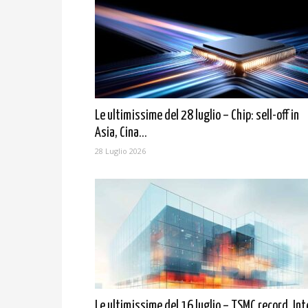
Le ultimissime del 28 luglio – Chip: sell-off in
Asia, Cina...
28 Luglio 2026
Le ultimissime del 16 luglio – TSMC record, Int