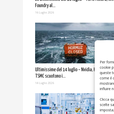
Foundry al...
16 Luglio 2026
Per forni
cookie p
Ultimissime del 14 luglio – Nvidia, Hormuz e
queste t
TSMC scuotono i...
come il 
mostrare
14 Luglio 2026
influire
Clicca q
scelte s
impostaz