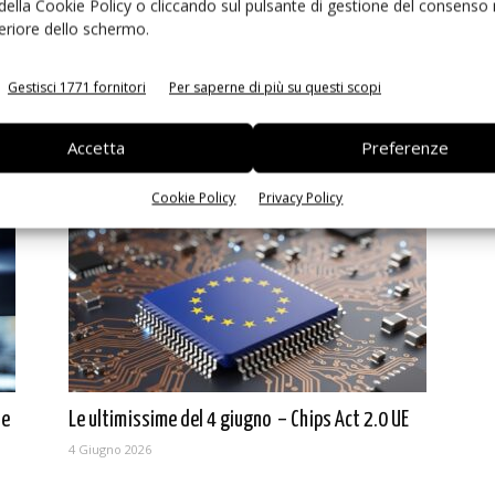
 della Cookie Policy o cliccando sul pulsante di gestione del consenso 
feriore dello schermo.
Gestisci 1771 fornitori
Per saperne di più su questi scopi
ry
Ultimissime del 10 giugno: Nvidia–SK Hynix,
CXMT in borsa
Accetta
Preferenze
10 Giugno 2026
Cookie Policy
Privacy Policy
 e
Le ultimissime del 4 giugno – Chips Act 2.0 UE
4 Giugno 2026