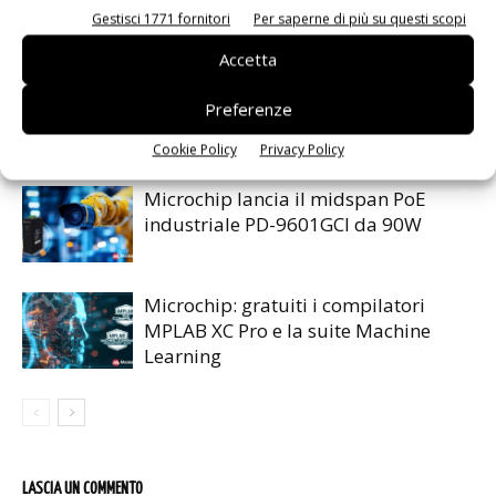
Gestisci 1771 fornitori
Per saperne di più su questi scopi
ARTICOLI CORRELATI
ALTRO DALL'AUTORE
Accetta
Renesas lancia la piattaforma
Preferenze
MRDIMM Gen 3
Cookie Policy
Privacy Policy
Microchip lancia il midspan PoE
industriale PD-9601GCI da 90W
Microchip: gratuiti i compilatori
MPLAB XC Pro e la suite Machine
Learning
LASCIA UN COMMENTO