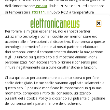
dell’alimentazione
P8900
, l'hub SPD5118 SPD ed il sensore
di temperatura
TS5111
. Il nuovo RCD a temperatura
industriale per DDR4 è progettato per funzionare con il
sensore di temperatura TSE2004 per memorie DDR4.
Grazie a queste sinergie i fornitori di memorie che
Per fornire le migliori esperienze, noi e i nostri partner
utilizziamo tecnologie come i cookie per memorizzare e/o
implementano soluzioni basate su chipset Renesas hanno
accedere alle informazioni del dispositivo. Il consenso a queste
la garanzia di una completa interoperabilità e di una elevata
tecnologie permetterà a noi e ai nostri partner di elaborare
qualità.
dati personali come il comportamento durante la navigazione
o gli ID univoci su questo sito e di mostrare annunci (non)
personalizzati. Non acconsentire o ritirare il consenso può
TAG
Memorie
Micron
Renesas
influire negativamente su alcune caratteristiche e funzioni.
Clicca qui sotto per acconsentire a quanto sopra o per fare
scelte dettagliate. Le tue scelte saranno applicate solamente a
questo sito. È possibile modificare le impostazioni in qualsiasi
momento, compreso il ritiro del consenso, utilizzando i
Facebook
Twitter
pulsanti della Cookie Policy o cliccando sul pulsante di gestione
del consenso nella parte inferiore dello schermo.