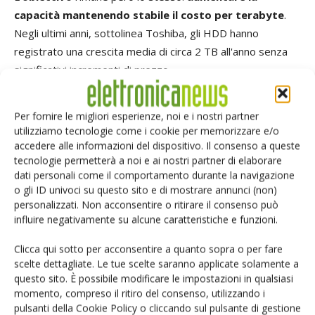
capacità mantenendo stabile il costo per terabyte
.
Negli ultimi anni, sottolinea Toshiba, gli HDD hanno
registrato una crescita media di circa 2 TB all'anno senza
significativi incrementi di prezzo.
Per questo motivo gli
hard disk
continuano a occupare una
Per fornire le migliori esperienze, noi e i nostri partner
posizione rilevante nelle strategie di archiviazione. Come
utilizziamo tecnologie come i cookie per memorizzare e/o
evidenzia Toshiba, la combinazione di elevata capacità,
accedere alle informazioni del dispositivo. Il consenso a queste
tecnologie permetterà a noi e ai nostri partner di elaborare
compatibilità con le infrastrutture esistenti e convenienza
dati personali come il comportamento durante la navigazione
economica continuerà a renderli una
componente
o gli ID univoci su questo sito e di mostrare annunci (non)
essenziale delle moderne infrastrutture IT.
personalizzati. Non acconsentire o ritirare il consenso può
influire negativamente su alcune caratteristiche e funzioni.
TAG
HDD
Toshiba Electronics Europe
Clicca qui sotto per acconsentire a quanto sopra o per fare
scelte dettagliate. Le tue scelte saranno applicate solamente a
questo sito. È possibile modificare le impostazioni in qualsiasi
momento, compreso il ritiro del consenso, utilizzando i
pulsanti della Cookie Policy o cliccando sul pulsante di gestione