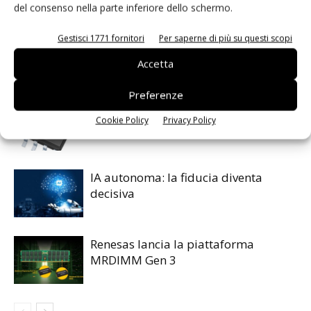
del consenso nella parte inferiore dello schermo.
Facebook
Twitter
Gestisci 1771 fornitori
Per saperne di più su questi scopi
Accetta
ARTICOLI CORRELATI
ALTRO DALL'AUTORE
Preferenze
Isolatori a stato solido per
Cookie Policy
Privacy Policy
l’automazione industriale
IA autonoma: la fiducia diventa
decisiva
Renesas lancia la piattaforma
MRDIMM Gen 3