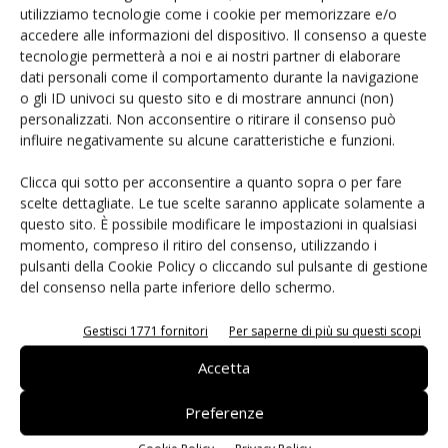
utilizziamo tecnologie come i cookie per memorizzare e/o
intraprendere strategie vincenti a medio e lungo termine.
accedere alle informazioni del dispositivo. Il consenso a queste
Con la prospettiva di trovarsi di fronte a un deserto
tecnologie permetterà a noi e ai nostri partner di elaborare
dati personali come il comportamento durante la navigazione
produttivo si sta presentando poi un altro problema, così
o gli ID univoci su questo sito e di mostrare annunci (non)
come fa notare
Andrea Rocco
di
MyAutomation
: quello
personalizzati. Non acconsentire o ritirare il consenso può
del ritorno delle produzioni in Europa. Marchi prestigiosi
influire negativamente su alcune caratteristiche e funzioni.
appartenenti al mondo dei sistemi dell’assemblaggio
elettronico stanno infatti velocemente tornando a produrre
Clicca qui sotto per acconsentire a quanto sopra o per fare
scelte dettagliate. Le tue scelte saranno applicate solamente a
nel Vecchio continente: il motivo principale è, appunto,
questo sito. È possibile modificare le impostazioni in qualsiasi
quello delle difficoltà che la stessa Cina sta vivendo in
momento, compreso il ritiro del consenso, utilizzando i
questo momento (230 aziende chiuse negli ultimi mesi su
pulsanti della Cookie Policy o cliccando sul pulsante di gestione
un totale di 900 rappresentano una percentuale
del consenso nella parte inferiore dello schermo.
estremamente alta anche per gli standard cinesi), ma
Gestisci 1771 fornitori
Per saperne di più su questi scopi
anche e soprattutto per quella diminuzione progressiva
della qualità che rappresenta il grande limite delle
Accetta
produzioni cinesi. Riusciremo ad ovviare a questo
Preferenze
problema, visto che il personale preparato necessario è
merce rara e che affrontare investimenti in questo