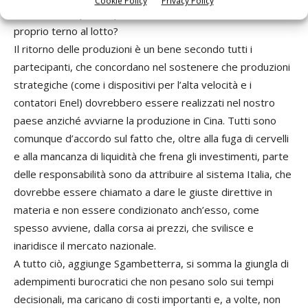
Cookie Policy
Privacy Policy
momento è – per l’imprenditoria italiana – un vero e
proprio terno al lotto?
Il ritorno delle produzioni è un bene secondo tutti i
partecipanti, che concordano nel sostenere che produzioni
strategiche (come i dispositivi per l’alta velocità e i
contatori Enel) dovrebbero essere realizzati nel nostro
paese anziché avviarne la produzione in Cina. Tutti sono
comunque d’accordo sul fatto che, oltre alla fuga di cervelli
e alla mancanza di liquidità che frena gli investimenti, parte
delle responsabilità sono da attribuire al sistema Italia, che
dovrebbe essere chiamato a dare le giuste direttive in
materia e non essere condizionato anch’esso, come
spesso avviene, dalla corsa ai prezzi, che svilisce e
inaridisce il mercato nazionale.
A tutto ciò, aggiunge Sgambetterra, si somma la giungla di
adempimenti burocratici che non pesano solo sui tempi
decisionali, ma caricano di costi importanti e, a volte, non