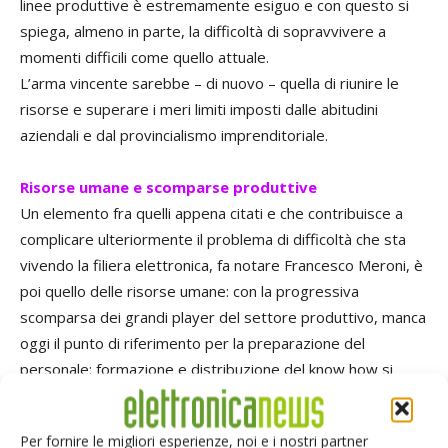
linee produttive è estremamente esiguo e con questo si
spiega, almeno in parte, la difficoltà di sopravvivere a
momenti difficili come quello attuale.
L’arma vincente sarebbe – di nuovo – quella di riunire le
risorse e superare i meri limiti imposti dalle abitudini
aziendali e dal provincialismo imprenditoriale.
Risorse umane e scomparse produttive
Un elemento fra quelli appena citati e che contribuisce a
complicare ulteriormente il problema di difficoltà che sta
vivendo la filiera elettronica, fa notare Francesco Meroni, è
poi quello delle risorse umane: con la progressiva
scomparsa dei grandi player del settore produttivo, manca
oggi il punto di riferimento per la preparazione del
personale; formazione e distribuzione del know how si
trovano dunque in difetto e questo non può che essere
preoccupante visto che questi elementi sono essenziali
Per fornire le migliori esperienze, noi e i nostri partner
per rispondere in modo efficace alle difficoltà e