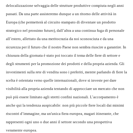
delocalizzazione selvaggia delle strutture produttive compiuta negli anni
passati. Da una parte assisteremo dunque a un ritorno delle attività in
Europa (che permetterà al circuito stampato di diventare un prodotto
strategico nel prossimo futuro), dall’altra a una continua fuga di personale
all’estero, allettato da una meritocrazia da noi sconosciuta e da una
sicurezza per il futuro che il nostro Paese non sembra riuscire a garantire. In
chiusura della giornata è stato poi toccato il tema delle fiere di settore e
degli strumenti per la promozione dei prodotti e della propria azienda. Gli
investimenti sulla rete di vendita sono i preferiti, mentre parlando di fiere la
scelta è orientata verso quelle internazionali, dove si investe per dare
visibilità alla propria azienda tentando di approcciare un mercato che non
può più essere limitato agli stretti confini nazionali. L’accorpamento è
anche qui la tendenza auspicabile: non più piccole fiere locali dai minimi
riscontri d’immagine, ma un'unica fiera europea, magari itinerante, che
rappresenti ogni uno o due anni il settore secondo una prospettiva
veramente europea.