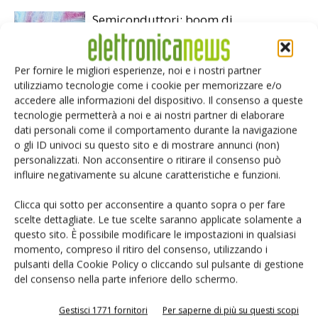
Semiconduttori: boom di
apparecchiature di metrologia e
ispezione
Per fornire le migliori esperienze, noi e i nostri partner
utilizziamo tecnologie come i cookie per memorizzare e/o
Assemblaggio componenti
accedere alle informazioni del dispositivo. Il consenso a queste
elettronici: cresce mercato saldatura
tecnologie permetterà a noi e ai nostri partner di elaborare
dati personali come il comportamento durante la navigazione
o gli ID univoci su questo sito e di mostrare annunci (non)
Apparecchiature di test per
personalizzati. Non acconsentire o ritirare il consenso può
l’assemblaggio: vince Advantest
influire negativamente su alcune caratteristiche e funzioni.
Clicca qui sotto per acconsentire a quanto sopra o per fare
scelte dettagliate. Le tue scelte saranno applicate solamente a
questo sito. È possibile modificare le impostazioni in qualsiasi
momento, compreso il ritiro del consenso, utilizzando i
pulsanti della Cookie Policy o cliccando sul pulsante di gestione
LASCIA UN COMMENTO
del consenso nella parte inferiore dello schermo.
Gestisci 1771 fornitori
Per saperne di più su questi scopi