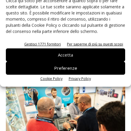
Clicca qui sotto per acconsentire a quanto sopra o per fare
scelte dettagliate. Le tue scelte saranno applicate solamente a
questo sito. È possibile modificare le impostazioni in qualsiasi
momento, compreso il ritiro del consenso, utilizzando i
pulsanti della Cookie Policy o cliccando sul pulsante di gestione
del consenso nella parte inferiore dello schermo.
Gestisci 1771 fornitori
Per saperne di più su questi scopi
Accetta
Il recupero della saldatura protagonista in fiera
Massimiliano Luce
-
10 Luglio 2024
Preferenze
Cookie Policy
Privacy Policy