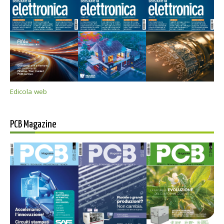
Edicola web
PCB Magazine