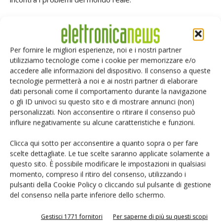
"Con questo nuovo hub, possiamo collaborare più
strettamente con i nostri clienti per accelerare innovazioni
Per fornire le migliori esperienze, noi e i nostri partner
a vantaggio della società e del pianeta", ha aggiunto
utilizziamo tecnologie come i cookie per memorizzare e/o
Reiber. "Promuovendo un ecosistema in Italia e altrove, in
accedere alle informazioni del dispositivo. Il consenso a queste
collaborazione con partner, università, centri di ricerca,
tecnologie permetterà a noi e ai nostri partner di elaborare
startup e altro ancora, possiamo guidare l'innovazione nelle
dati personali come il comportamento durante la navigazione
o gli ID univoci su questo sito e di mostrare annunci (non)
soluzioni di silicio, di sistema e di edge intelligence."
personalizzati. Non acconsentire o ritirare il consenso può
influire negativamente su alcune caratteristiche e funzioni.
Clicca qui sotto per acconsentire a quanto sopra o per fare
scelte dettagliate. Le tue scelte saranno applicate solamente a
questo sito. È possibile modificare le impostazioni in qualsiasi
Facebook
Twitter
momento, compreso il ritiro del consenso, utilizzando i
pulsanti della Cookie Policy o cliccando sul pulsante di gestione
del consenso nella parte inferiore dello schermo.
ARTICOLI CORRELATI
ALTRO DALL'AUTORE
Gestisci 1771 fornitori
Per saperne di più su questi scopi