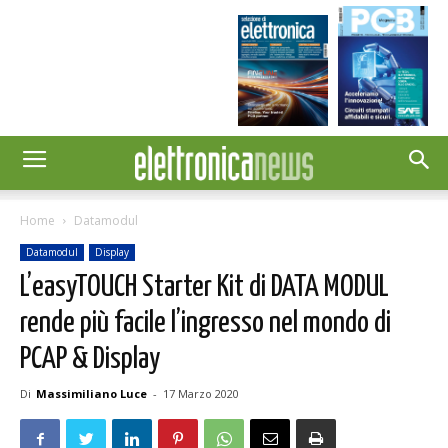
Home
Datamodul
Datamodul
Display
L’easyTOUCH Starter Kit di DATA MODUL
rende più facile l’ingresso nel mondo di
PCAP & Display
Di
Massimiliano Luce
-
17 Marzo 2020