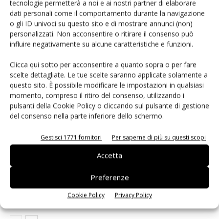
tecnologie permetterà a noi e ai nostri partner di elaborare
Facebook
Twitter
dati personali come il comportamento durante la navigazione
o gli ID univoci su questo sito e di mostrare annunci (non)
personalizzati. Non acconsentire o ritirare il consenso può
influire negativamente su alcune caratteristiche e funzioni.
ARTICOLI CORRELATI
ALTRO DALL'AUTORE
Clicca qui sotto per acconsentire a quanto sopra o per fare
scelte dettagliate. Le tue scelte saranno applicate solamente a
Data Modul apre un nuovo
questo sito. È possibile modificare le impostazioni in qualsiasi
stabilimento a Shanghai
momento, compreso il ritiro del consenso, utilizzando i
pulsanti della Cookie Policy o cliccando sul pulsante di gestione
del consenso nella parte inferiore dello schermo.
Data Modul non sarà presente a
electronica 2020
Gestisci 1771 fornitori
Per saperne di più su questi scopi
Accetta
DATA MODUL introduce nuovi LCD
Preferenze
con tecnologia Full Array Local
Dimming
Cookie Policy
Privacy Policy