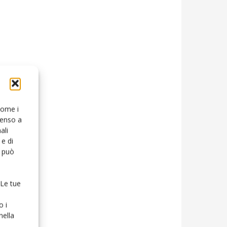
 come i
senso a
ali
e di
o può
 Le tue
o i
nella