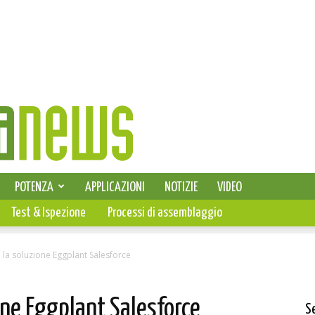
SELEZIONE DI ELETTRONICA
POTENZA
APPLICAZIONI
NOTIZIE
VIDEO
PCB
Test & Ispezione
Processi di assemblaggio
a la soluzione Eggplant Salesforce
one Eggplant Salesforce
S