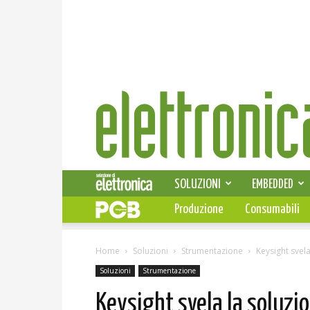
Elettronica
News
SOLUZIONI
EMBEDDED
Produzione
Consumabili
Home
Soluzioni
Strumentazione
Keysight svel
Soluzioni
Strumentazione
Keysight svela la soluzi