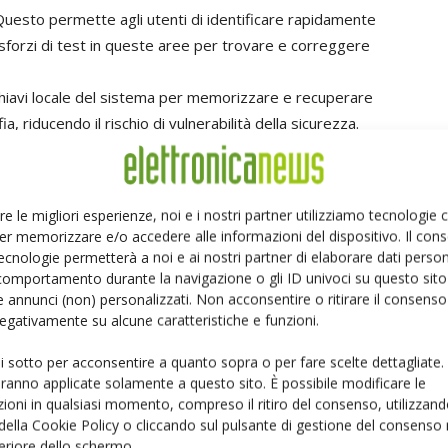
Questo permette agli utenti di identificare rapidamente
li sforzi di test in queste aree per trovare e correggere
tachiavi locale del sistema per memorizzare e recuperare
ia, riducendo il rischio di vulnerabilità della sicurezza.
nti possono ora visualizzare i loro casi di test, fornendo
perti durante i test. Questo accelera ulteriormente la
re le migliori esperienze, noi e i nostri partner utilizziamo tecnologie
 del journey dell'utente sono aggiornate ogni 24 ore e
er memorizzare e/o accedere alle informazioni del dispositivo. Il con
gamma estesa di punti di dati. Le organizzazioni ora
ecnologie permetterà a noi e ai nostri partner di elaborare dati person
comportamento durante la navigazione o gli ID univoci su questo sito 
software.
 annunci (non) personalizzati. Non acconsentire o ritirare il consens
 negativamente su alcune caratteristiche e funzioni.
tutto il mondo e le organizzazioni possono attingere alla
zare i test, risparmiando tempo prezioso", ha
ui sotto per acconsentire a quanto sopra o per fare scelte dettagliate.
aranno applicate solamente a questo sito. È possibile modificare le
le di Eggplant
. "Questo accelererà il delivery di
ioni in qualsiasi momento, compreso il ritiro del consenso, utilizzand
sion-critical in un mondo digital-first. Questi
 della Cookie Policy o cliccando sul pulsante di gestione del consenso 
di automatizzare in modo intelligente ogni aspetto del
feriore dello schermo.