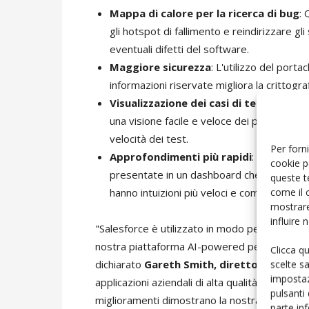
Mappa di calore per la ricerca di bug
: 
gli hotspot di fallimento e reindirizzare g
eventuali difetti del software.
Maggiore sicurezza
: L'utilizzo del por
informazioni riservate migliora la crittograf
Visualizzazione dei casi di test
: Gli ute
una visione facile e veloce dei percorsi co
velocità dei test.
Per forni
Approfondimenti più rapidi
: Le analisi
cookie p
presentate in un dashboard che copre una 
queste t
come il 
hanno intuizioni più veloci e complete sul 
mostrare
influire
"Salesforce è utilizzato in modo pervasivo in 
nostra piattaforma AI-powered per automatiz
Clicca q
scelte s
dichiarato
Gareth Smith, direttore genera
impostaz
applicazioni aziendali di alta qualità, che è mis
pulsanti
miglioramenti dimostrano la nostra capacità 
parte in