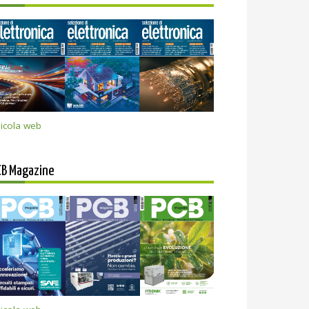
icola web
CB Magazine