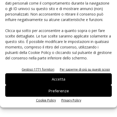
dati personali come il comportamento durante la navigazione
PCB Magazine
o gli ID univoci su questo sito e di mostrare annunci (non)
personalizzati. Non acconsentire o ritirare il consenso può
influire negativamente su alcune caratteristiche e funzioni.
Clicca qui sotto per acconsentire a quanto sopra o per fare
scelte dettagliate. Le tue scelte saranno applicate solamente a
questo sito. È possibile modificare le impostazioni in qualsiasi
momento, compreso il ritiro del consenso, utilizzando i
pulsanti della Cookie Policy o cliccando sul pulsante di gestione
del consenso nella parte inferiore dello schermo.
Gestisci 1771 fornitori
Per saperne di più su questi scopi
Edicola web
Accetta
Preferenze
ISCRIVITI ALLA NEWSLETTER
Cookie Policy
Privacy Policy