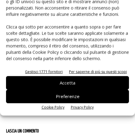
o gli ID univoci su questo sito e di mostrare annunci (non)
personalizzati. Non acconsentire o ritirare il consenso può
ARTICOLI CORRELATI
ALTRO DALL'AUTORE
influire negativamente su alcune caratteristiche e funzioni.
Yokogawa: analizzatore di potenza
Clicca qui sotto per acconsentire a quanto sopra o per fare
WT1500
scelte dettagliate. Le tue scelte saranno applicate solamente a
questo sito. È possibile modificare le impostazioni in qualsiasi
momento, compreso il ritiro del consenso, utilizzando i
Automazione dei test: l’AI riduce
pulsanti della Cookie Policy o cliccando sul pulsante di gestione
del consenso nella parte inferiore dello schermo.
tempi e manutenzione
Gestisci 1771 fornitori
Per saperne di più su questi scopi
Test 5G: il mercato delle
Accetta
apparecchiature spicca il volo
Preferenze
Cookie Policy
Privacy Policy
LASCIA UN COMMENTO