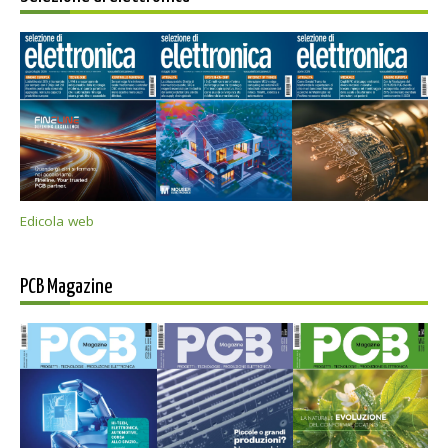
Edicola web
PCB Magazine