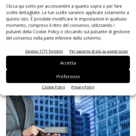
Clicca qui sotto per acconsentire a quanto sopra o per fare
scelte dettagliate. Le tue scelte saranno applicate solamente a
questo sito. È possibile modificare le impostazioni in qualsiasi
momento, compreso il ritiro del consenso, utilizzando i
pulsanti della Cookie Policy o cliccando sul pulsante di gestione
del consenso nella parte inferiore dello schermo.
Gestisci 1771 fornitori
Per saperne di più su questi scopi
Accetta
Sfide e opportunità nel passaggio dal 5G al 6G
Preferenze
Roger Kauffman (Molex) – a cura di Dario Gozzi
-
9 Dicembre 2024
Cookie Policy
Privacy Policy