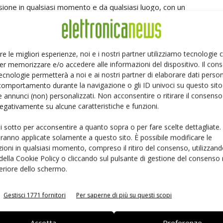
sione in qualsiasi momento e da qualsiasi luogo, con un
he include un ricetrasmettitore Sony ALT1250, un
sh esterna da 16 MB. Il design compatto è ideale per
rano dotati di interfaccia di connettività mobile.
re le migliori esperienze, noi e i nostri partner utilizziamo tecnologie
er memorizzare e/o accedere alle informazioni del dispositivo. Il con
atteristiche termiche a bassa deriva, il modulo tipo 1SC
ecnologie permetterà a noi e ai nostri partner di elaborare dati person
 ricetrasmettitore RF, ottimizzando l’affidabilità delle
comportamento durante la navigazione o gli ID univoci su questo sito 
 annunci (non) personalizzati. Non acconsentire o ritirare il consens
 AT Command intuitiva.
 negativamente su alcune caratteristiche e funzioni.
re le specifiche della versione 3GPP ed è ottimizzato
ui sotto per acconsentire a quanto sopra o per fare scelte dettagliate.
 dBm), con configurazioni per antenna esterna, corrente
aranno applicate solamente a questo sito. È possibile modificare le
ioni in qualsiasi momento, compreso il ritiro del consenso, utilizzand
amento del firmware OTA. Lo sviluppo di applicazioni con
 della Cookie Policy o cliccando sul pulsante di gestione del consenso 
di valutazione LBAD0XX1SC-DM-EVK-B.
Oltretutto, di
feriore dello schermo.
ai clienti europei
in modo smart.
Gestisci 1771 fornitori
Per saperne di più su questi scopi
Accetta
Preferenze