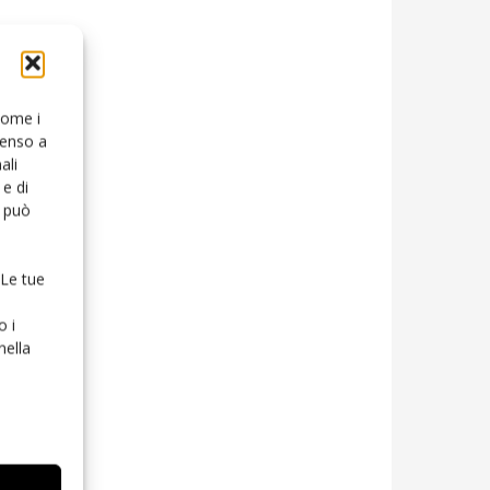
 come i
senso a
ali
e di
o può
 Le tue
o i
nella