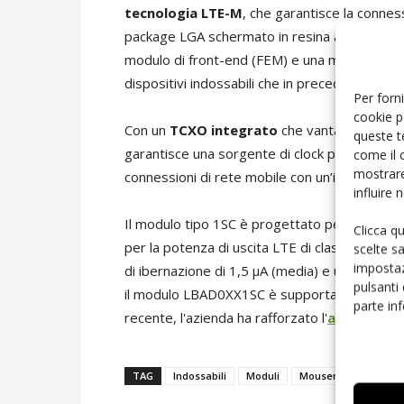
tecnologia LTE-M
, che garantisce la connes
package LGA schermato in resina argentata c
modulo di front-end (FEM) e una memoria fla
dispositivi indossabili che in precedenza non e
Per forni
cookie p
Con un
TCXO integrato
che vanta solide car
queste t
garantisce una sorgente di clock precisa per il
come il 
mostrare
connessioni di rete mobile con un’interfaccia
influire
Il modulo tipo 1SC è progettato per soddisfa
Clicca q
per la potenza di uscita LTE di classe 3 (+23
scelte s
impostaz
di ibernazione di 1,5 μA (media) e un aggiorn
pulsanti
il modulo LBAD0XX1SC è supportato dal
kit 
parte in
recente, l'azienda ha rafforzato l'
assistenza 
TAG
Indossabili
Moduli
Mouser
Murata