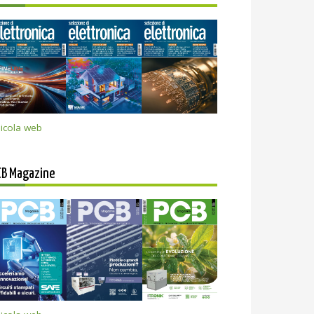
icola web
CB Magazine