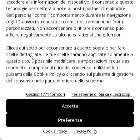
accedere alle informazioni del dispositivo. Il consenso a queste
tecnologie permetterà a noi e ai nostri partner di elaborare
dati personali come il comportamento durante la navigazione
Facebook
Twitter
o gli ID univoci su questo sito e di mostrare annunci (non)
personalizzati. Non acconsentire o ritirare il consenso può
influire negativamente su alcune caratteristiche e funzioni.
Clicca qui sotto per acconsentire a quanto sopra o per fare
ARTICOLI CORRELATI
ALTRO DALL'AUTORE
scelte dettagliate. Le tue scelte saranno applicate solamente a
questo sito. È possibile modificare le impostazioni in qualsiasi
Moduli display: mercato verso 180
momento, compreso il ritiro del consenso, utilizzando i
miliardi di dollari
pulsanti della Cookie Policy o cliccando sul pulsante di gestione
del consenso nella parte inferiore dello schermo.
Sensori di imaging: trasformare la
Gestisci 1771 fornitori
Per saperne di più su questi scopi
luce in dati affidabili
Accetta
Preferenze
Arduino UNO Q, la doppia anima
MPU-MCU per l’edge AI
Cookie Policy
Privacy Policy