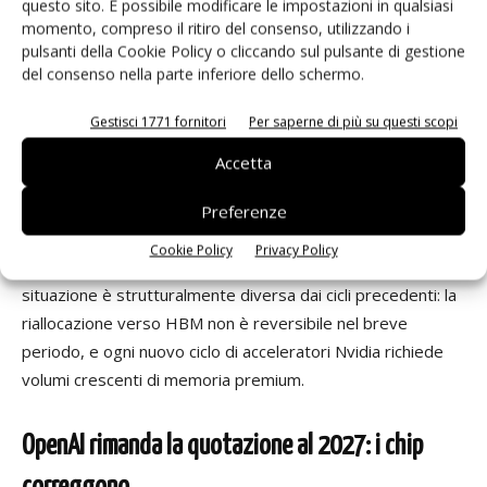
questo sito. È possibile modificare le impostazioni in qualsiasi
"attualmente non c'è visibilità su quando l'offerta di
momento, compreso il ritiro del consenso, utilizzando i
memoria riuscirà a tenere il passo con la domanda
pulsanti della Cookie Policy o cliccando sul pulsante di gestione
crescente" (
CNBC
,
Reuters
). Il trimestre fiscale appena
del consenso nella parte inferiore dello schermo.
chiuso ha temporaneamente spinto la capitalizzazione di
Gestisci 1771 fornitori
Per saperne di più su questi scopi
mercato di Micron oltre i mille miliardi di dollari.
Accetta
Si configura così una forbice interna al settore: i produttori
di memoria guadagnano, i grandi consumatori di memoria
Preferenze
— Microsoft, Amazon, Alphabet — subiscono la pressione
Cookie Policy
Privacy Policy
sui costi e la trasferiscono a valle, sui propri clienti finali. La
situazione è strutturalmente diversa dai cicli precedenti: la
riallocazione verso HBM non è reversibile nel breve
periodo, e ogni nuovo ciclo di acceleratori Nvidia richiede
volumi crescenti di memoria premium.
OpenAI rimanda la quotazione al 2027: i chip