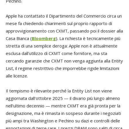
Pechino.
Apple ha contattato il Dipartimento del Commercio circa un
mese fa chiedendo chiarimenti sul proprio rapporto di
approvvigionamento con CXMT, passando poi il dossier alla
Casa Bianca (
Bloomberg
). La richiesta è tecnicamente più
stretta di una semplice deroga: Apple non è attualmente
esclusa dall'utilizzo di CXMT come fornitore, ma sta
cercando garanzie che CXMT non venga aggiunta alla Entity
List, il regime restrittivo che imporrebbe rigide limitazioni
alle licenze.
Il tempismo è rilevante perché la Entity List non viene
aggiornata dall'ottobre 2025 — il divario più lungo almeno
nell'ultimo decennio — mentre CXMT era già pronta per la
designazione, ma è rimasta in sospeso durante i negoziati
più ampi tra Washington e Pechino su dazi e controlli delle
esportazioni di terre rare. I prezzi DRAM sono saliti di circa