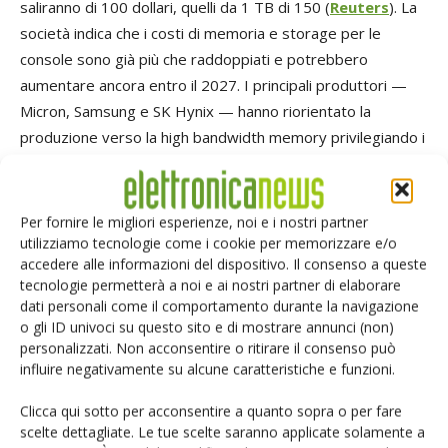
saliranno di 100 dollari, quelli da 1 TB di 150 (
Reuters
). La
società indica che i costi di memoria e storage per le
console sono già più che raddoppiati e potrebbero
aumentare ancora entro il 2027. I principali produttori —
Micron, Samsung e SK Hynix — hanno riorientato la
produzione verso la high bandwidth memory privilegiando i
clienti del comparto AI come Nvidia, lasciando poca
disponibilità per i produttori di elettronica di consumo.
Per fornire le migliori esperienze, noi e i nostri partner
utilizziamo tecnologie come i cookie per memorizzare e/o
Micron: la stretta non si allenterà prima del 2028
accedere alle informazioni del dispositivo. Il consenso a queste
tecnologie permetterà a noi e ai nostri partner di elaborare
Micron prevede che la carenza di memoria e storage si
dati personali come il comportamento durante la navigazione
o gli ID univoci su questo sito e di mostrare annunci (non)
protragga almeno oltre il 2027. Il CEO Sanjay Mehrotra ha
personalizzati. Non acconsentire o ritirare il consenso può
dichiarato che la società si aspetta condizioni rigide oltre il
influire negativamente su alcune caratteristiche e funzioni.
2027 a causa della domanda AI su tutti i segmenti e dei
vincoli strutturali dell'offerta, aggiungendo che pur
Clicca qui sotto per acconsentire a quanto sopra o per fare
scelte dettagliate. Le tue scelte saranno applicate solamente a
prevedendo un graduale miglioramento nel 2028,