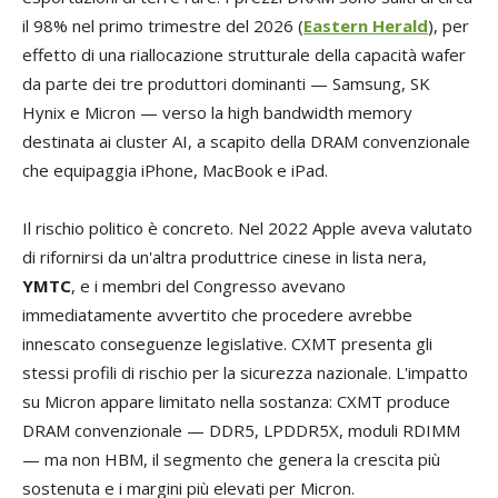
il 98% nel primo trimestre del 2026 (
Eastern Herald
), per
effetto di una riallocazione strutturale della capacità wafer
da parte dei tre produttori dominanti — Samsung, SK
Hynix e Micron — verso la high bandwidth memory
destinata ai cluster AI, a scapito della DRAM convenzionale
che equipaggia iPhone, MacBook e iPad.
Il rischio politico è concreto. Nel 2022 Apple aveva valutato
di rifornirsi da un'altra produttrice cinese in lista nera,
YMTC
, e i membri del Congresso avevano
immediatamente avvertito che procedere avrebbe
innescato conseguenze legislative. CXMT presenta gli
stessi profili di rischio per la sicurezza nazionale. L'impatto
su Micron appare limitato nella sostanza: CXMT produce
DRAM convenzionale — DDR5, LPDDR5X, moduli RDIMM
— ma non HBM, il segmento che genera la crescita più
sostenuta e i margini più elevati per Micron.