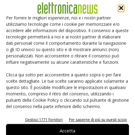
Alcune “killer application” emergenti offrono ottime prospettive di
crescita per il mercato dei controllori; Renesas ci presenta una
Per fornire le migliori esperienze, noi e i nostri partner
panoramica sulle tendenze emergenti.
utilizziamo tecnologie come i cookie per memorizzare e/o
accedere alle informazioni del dispositivo. Il consenso a queste
tecnologie permetterà a noi e ai nostri partner di elaborare
dati personali come il comportamento durante la navigazione
o gli ID univoci su questo sito e di mostrare annunci (non)
personalizzati. Non acconsentire o ritirare il consenso può
influire negativamente su alcune caratteristiche e funzioni.
Clicca qui sotto per acconsentire a quanto sopra o per fare
scelte dettagliate. Le tue scelte saranno applicate solamente a
questo sito. È possibile modificare le impostazioni in qualsiasi
Il futuro è nell’analogica
momento, compreso il ritiro del consenso, utilizzando i
Bruno Murari
-
25 Ottobre 2007
pulsanti della Cookie Policy o cliccando sul pulsante di gestione
del consenso nella parte inferiore dello schermo.
L’innovazione del campo dei semiconduttori sarà sempre più
trainata dalla progettazione a livello si sistema e dall’analogica. Le
società di semiconduttori Europee sono state le prime ad
Gestisci 1771 fornitori
Per saperne di più su questi scopi
individuare queste tendenze e possono quindi rivestire un ruolo di
Accetta
leadership in questo campo.