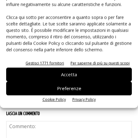
IA autonoma: la fiducia diventa
influire negativamente su alcune caratteristiche e funzioni.
decisiva
Clicca qui sotto per acconsentire a quanto sopra o per fare
scelte dettagliate. Le tue scelte saranno applicate solamente a
questo sito. È possibile modificare le impostazioni in qualsiasi
Smart home: la sfida passa da
momento, compreso il ritiro del consenso, utilizzando i
sicurezza e interoperabilità
pulsanti della Cookie Policy o cliccando sul pulsante di gestione
del consenso nella parte inferiore dello schermo.
Siemens e NVIDIA insieme sull’IA
Gestisci 1771 fornitori
Per saperne di più su questi scopi
agentica per l’EDA
Accetta
Preferenze
Cookie Policy
Privacy Policy
LASCIA UN COMMENTO