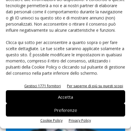
tecnologie permetterà a noi e ai nostri partner di elaborare
dati personali come il comportamento durante la navigazione
o gli ID univoci su questo sito e di mostrare annunci (non)
personalizzati. Non acconsentire o ritirare il consenso può
influire negativamente su alcune caratteristiche e funzioni.
Clicca qui sotto per acconsentire a quanto sopra o per fare
scelte dettagliate. Le tue scelte saranno applicate solamente a
questo sito. È possibile modificare le impostazioni in qualsiasi
momento, compreso il ritiro del consenso, utilizzando i
pulsanti della Cookie Policy o cliccando sul pulsante di gestione
del consenso nella parte inferiore dello schermo.
Progettare e produrre al meglio IC 2.5D e 3D
8 Luglio 2025
Gestisci 1771 fornitori
Per saperne di più su questi scopi
Siemens Digital Industries Software presenta due nuove soluzioni
Accetta
per aiutare la progettazione e la produzione di circuiti integrati (IC)
2.5D e 3D
Preferenze
Cookie Policy
Privacy Policy