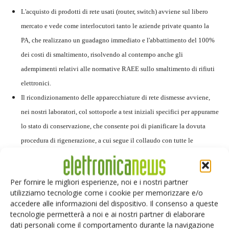
L'acquisto di prodotti di rete usati (router, switch) avviene sul libero
mercato e vede come interlocutori tanto le aziende private quanto la
PA, che realizzano un guadagno immediato e l'abbattimento del 100%
dei costi di smaltimento, risolvendo al contempo anche gli
adempimenti relativi alle normative RAEE sullo smaltimento di rifiuti
elettronici.
Il ricondizionamento delle apparecchiature di rete dismesse avviene,
nei nostri laboratori, col sottoporle a test iniziali specifici per appurarne
lo stato di conservazione, che consente poi di pianificare la dovuta
procedura di rigenerazione, a cui segue il collaudo con tutte le
necessarie verifiche miranti a verificarne l'affidabilità e il perfetto
funzionamento sul lungo periodo. Tutti i prodotti, nessuno escluso,
Per fornire le migliori esperienze, noi e i nostri partner
vengono sottoposti a scrupolose verifiche da parte di personale
utilizziamo tecnologie come i cookie per memorizzare e/o
specializzato.
accedere alle informazioni del dispositivo. Il consenso a queste
Vendita dei prodotti di rete ricondizionati, offrendo alle aziende un
tecnologie permetterà a noi e ai nostri partner di elaborare
dati personali come il comportamento durante la navigazione
risparmio fino all'80% rispetto ai prezzi di listino.