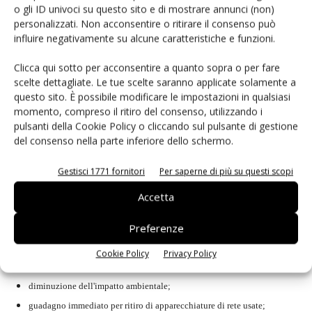
o gli ID univoci su questo sito e di mostrare annunci (non)
personalizzati. Non acconsentire o ritirare il consenso può
influire negativamente su alcune caratteristiche e funzioni.
Eco-rete e PA, una partnership efficiente
Clicca qui sotto per acconsentire a quanto sopra o per fare
eco-rete considera la PA un partner privilegiato, senza per questo trascurare
scelte dettagliate. Le tue scelte saranno applicate solamente a
le Pmi. Molti dei vantaggi derivanti dalla proposta di servizi e prodotti
questo sito. È possibile modificare le impostazioni in qualsiasi
momento, compreso il ritiro del consenso, utilizzando i
trovano riscontro, nelle iniziative in ambito GPP e Agenda21
pulsanti della Cookie Policy o cliccando sul pulsante di gestione
(www.agenda21.it) oltre che nelle norme sull'utilizzo di prodotti riciclati
del consenso nella parte inferiore dello schermo.
nella PA. E' indubbio il ruolo che la PA può avere nel fine educativo sulle
Gestisci 1771 fornitori
Per saperne di più su questi scopi
tematiche quali la sostenibilità di una crescita responsabile e l'impatto
ambientale, ma sicuramente anche le PMI possono usufruire di un notevole
Accetta
vantaggio economico e contribuire attivamente a politiche ambientali
Preferenze
responsabili. La partnership efficiente (che coniuga ecologica con
economica) comporta i seguenti vantaggi:
Cookie Policy
Privacy Policy
diminuzione dell'impatto ambientale;
guadagno immediato per ritiro di apparecchiature di rete usate;