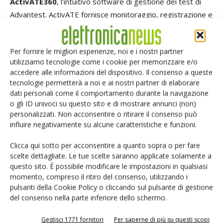
ActivATE360
, l'intuitivo software di gestione dei test di
Advantest. ActivATE fornisce monitoraggio, registrazione e
controllo in tempo reale chiavi in mano della temperatura,
della corrente e della potenza dei dispositivi, semplificando
Per fornire le migliori esperienze, noi e i nostri partner
lo sviluppo dei programmi e garantendo una perfetta
utilizziamo tecnologie come i cookie per memorizzare e/o
integrazione negli ambienti di test dei clienti.
accedere alle informazioni del dispositivo. Il consenso a queste
tecnologie permetterà a noi e ai nostri partner di elaborare
dati personali come il comportamento durante la navigazione
TAG
Advantest
Artificial Intelligence
Automotive
HPC
o gli ID univoci su questo sito e di mostrare annunci (non)
Test
personalizzati. Non acconsentire o ritirare il consenso può
influire negativamente su alcune caratteristiche e funzioni.
Clicca qui sotto per acconsentire a quanto sopra o per fare
scelte dettagliate. Le tue scelte saranno applicate solamente a
questo sito. È possibile modificare le impostazioni in qualsiasi
Facebook
Twitter
momento, compreso il ritiro del consenso, utilizzando i
pulsanti della Cookie Policy o cliccando sul pulsante di gestione
del consenso nella parte inferiore dello schermo.
ARTICOLI CORRELATI
ALTRO DALL'AUTORE
Gestisci 1771 fornitori
Per saperne di più su questi scopi