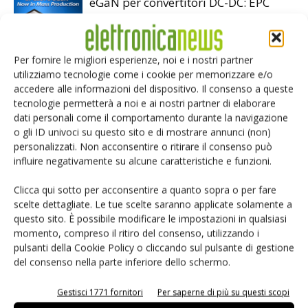
eGaN per convertitori DC-DC: EPC
accelera
Per fornire le migliori esperienze, noi e i nostri partner
Microchip lancia il midspan PoE
utilizziamo tecnologie come i cookie per memorizzare e/o
industriale PD-9601GCI da 90W
accedere alle informazioni del dispositivo. Il consenso a queste
tecnologie permetterà a noi e ai nostri partner di elaborare
dati personali come il comportamento durante la navigazione
o gli ID univoci su questo sito e di mostrare annunci (non)
Infineon e LS Electric alleate sulla
personalizzati. Non acconsentire o ritirare il consenso può
corrente continua per i data center AI
influire negativamente su alcune caratteristiche e funzioni.
Clicca qui sotto per acconsentire a quanto sopra o per fare
scelte dettagliate. Le tue scelte saranno applicate solamente a
questo sito. È possibile modificare le impostazioni in qualsiasi
momento, compreso il ritiro del consenso, utilizzando i
pulsanti della Cookie Policy o cliccando sul pulsante di gestione
LASCIA UN COMMENTO
del consenso nella parte inferiore dello schermo.
Gestisci 1771 fornitori
Per saperne di più su questi scopi