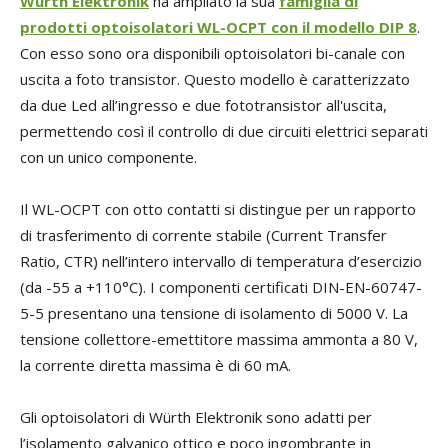
Würth Elektronik
ha ampliato la sua
famiglia di
prodotti optoisolatori WL-OCPT con il modello DIP 8
.
Con esso sono ora disponibili optoisolatori bi-canale con
uscita a foto transistor. Questo modello è caratterizzato
da due Led all’ingresso e due fototransistor all'uscita,
permettendo così il controllo di due circuiti elettrici separati
con un unico componente.
Il WL-OCPT con otto contatti si distingue per un rapporto
di trasferimento di corrente stabile (Current Transfer
Ratio, CTR) nell’intero intervallo di temperatura d’esercizio
(da -55 a +110°C). I componenti certificati DIN-EN-60747-
5-5 presentano una tensione di isolamento di 5000 V. La
tensione collettore-emettitore massima ammonta a 80 V,
la corrente diretta massima è di 60 mA.
Gli optoisolatori di Würth Elektronik sono adatti per
l’isolamento galvanico ottico e poco ingombrante in