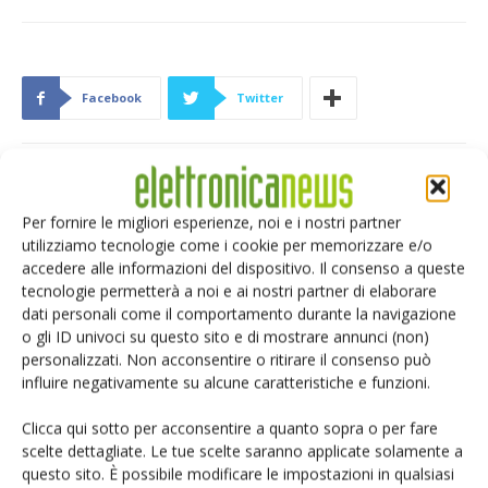
Facebook
Twitter
ARTICOLI CORRELATI
ALTRO DALL'AUTORE
Per fornire le migliori esperienze, noi e i nostri partner
utilizziamo tecnologie come i cookie per memorizzare e/o
eGaN per convertitori DC-DC: EPC
accedere alle informazioni del dispositivo. Il consenso a queste
accelera
tecnologie permetterà a noi e ai nostri partner di elaborare
dati personali come il comportamento durante la navigazione
o gli ID univoci su questo sito e di mostrare annunci (non)
personalizzati. Non acconsentire o ritirare il consenso può
Microchip lancia il midspan PoE
influire negativamente su alcune caratteristiche e funzioni.
industriale PD-9601GCI da 90W
Clicca qui sotto per acconsentire a quanto sopra o per fare
scelte dettagliate. Le tue scelte saranno applicate solamente a
Infineon e LS Electric alleate sulla
questo sito. È possibile modificare le impostazioni in qualsiasi