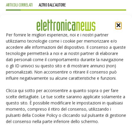
ARTICOLI CORRELATI
ALTRO DALL'AUTORE
Connettori scheda-scheda: il mercato
raddoppierà entro il 2034
Per fornire le migliori esperienze, noi e i nostri partner
utilizziamo tecnologie come i cookie per memorizzare e/o
accedere alle informazioni del dispositivo. Il consenso a queste
Connettori di potenza DC di
tecnologie permetterà a noi e ai nostri partner di elaborare
Amphenol GEC
dati personali come il comportamento durante la navigazione
o gli ID univoci su questo sito e di mostrare annunci (non)
personalizzati. Non acconsentire o ritirare il consenso può
Da Kyocera Avx nuovi connettori
influire negativamente su alcune caratteristiche e funzioni.
industriali SPE T1
Clicca qui sotto per acconsentire a quanto sopra o per fare
scelte dettagliate. Le tue scelte saranno applicate solamente a
questo sito. È possibile modificare le impostazioni in qualsiasi
momento, compreso il ritiro del consenso, utilizzando i
pulsanti della Cookie Policy o cliccando sul pulsante di gestione
del consenso nella parte inferiore dello schermo.
LASCIA UN COMMENTO