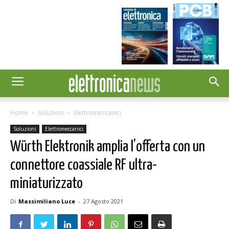
Home
Soluzioni
Elettromeccanici
Soluzioni
Elettromeccanici
Würth Elektronik amplia l’offerta con un
connettore coassiale RF ultra-
miniaturizzato
Di
Massimiliano Luce
-
27 Agosto 2021