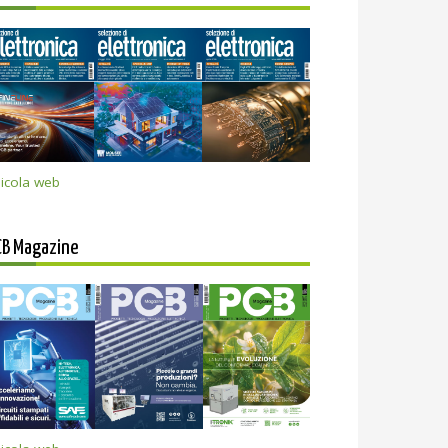
icola web
CB Magazine