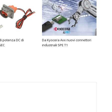
di potenza DC di
Da Kyocera Avx nuovi connettori
GEC
industriali SPE T1