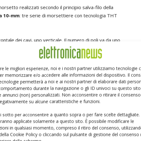
rsetto realizzati secondo il principio salva-filo della
da 10-mm
: tre serie di morsettiere con tecnologia THT
tale dei cavi, uno verticale. Il numero di poli va da uno
usta morsettiera è PA66 con classe di infiammabilità UL94
'acciaio inox. La temperatura di esercizio va da -40 fino a
re le migliori esperienze, noi e i nostri partner utilizziamo tecnologie
er memorizzare e/o accedere alle informazioni del dispositivo. Il con
Horizontal Cable Entry"
include omologazione UL e
ecnologie permetterà a noi e ai nostri partner di elaborare dati person
comportamento durante la navigazione o gli ID univoci su questo sito 
50 V.
 annunci (non) personalizzati. Non acconsentire o ritirare il consens
 negativamente su alcune caratteristiche e funzioni.
Horizontal Cable Entry"
è concepito per 15 A (cULus)
o di 300 V (cULus) o 250 V (VDE).
ui sotto per acconsentire a quanto sopra o per fare scelte dettagliate.
aranno applicate solamente a questo sito. È possibile modificare le
ioni in qualsiasi momento, compreso il ritiro del consenso, utilizzand
ular Vertical Cable Entry"
è dotato di omologazione
 della Cookie Policy o cliccando sul pulsante di gestione del consenso 
feriore dello schermo.