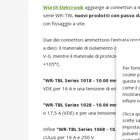
Würth Elektronik
aggiunge ai connettori a mo
serie WR-TBL
nuovi prodotti con passo 
con fissaggio a vite.
Due dei connettori ammettono l’entrata orizzon
a dieci. Il materiale di isolamento della rob
V-0, mentre il materiale di protezione cavi è l
+105°C.
Per forni
cookie p
"WR-TBL Series 1018 - 10.00 mm Modular 
queste t
come il 
VDE per 16 A e una tensione di esercizio di 2
mostrare
influire
"WR-TBL Series 1028 - 10.00 mm Modular 
o 17,5 A (VDE) e per una tensione di esercizi
Clicca q
scelte s
impostaz
Infine
"WR-TBL Series 1068 - 10.00 mm Mod
pulsanti
cULus per 16 A e 250 V.
parte in