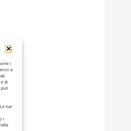
 come i
senso a
ali
e di
o può
 Le tue
o i
nella