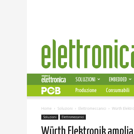
Elettronica
News
SOLUZIONI
EMBEDDED
Produzione
Consumabili
Home
Soluzioni
Elettromeccanici
Würth Elektr
Soluzioni
Elettromeccanici
Würth Elektronik amplia l