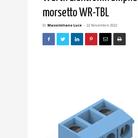
morsetto WR-TBL
Di
Massimiliano Luce
-
22 Novembre 2022