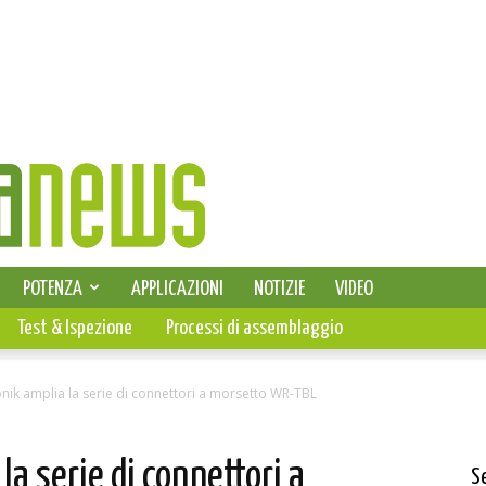
SELEZIONE DI ELETTRONICA
POTENZA
APPLICAZIONI
NOTIZIE
VIDEO
PCB
Test & Ispezione
Processi di assemblaggio
onik amplia la serie di connettori a morsetto WR-TBL
a serie di connettori a
S