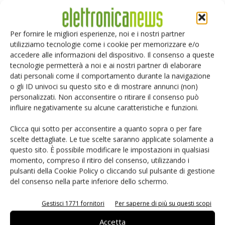
Controllare i Led
Per fornire le migliori esperienze, noi e i nostri partner
utilizziamo tecnologie come i cookie per memorizzare e/o
Il controllo dei Led è una funzionalità fondamentale per
accedere alle informazioni del dispositivo. Il consenso a queste
l’utilizzo dei led in configurazioni singole o multiple (array).
tecnologie permetterà a noi e ai nostri partner di elaborare
Una funzione di base è quella di convertire la potenza
dati personali come il comportamento durante la navigazione
elettrica alternata in potenza elettrica continua e di
o gli ID univoci su questo sito e di mostrare annunci (non)
personalizzati. Non acconsentire o ritirare il consenso può
regolare il flusso della corrente attraverso i Led.
influire negativamente su alcune caratteristiche e funzioni.
Implicitamente il driver protegge il Led dalle fluttuazioni
della tensione di linea. Oltre a queste funzionalità di natura
Clicca qui sotto per acconsentire a quanto sopra o per fare
strettamente elettrica, il driver svolge anche funzioni di
scelte dettagliate. Le tue scelte saranno applicate solamente a
controllo che sono più direttamente legate all’applicazione,
questo sito. È possibile modificare le impostazioni in qualsiasi
momento, compreso il ritiro del consenso, utilizzando i
come il controllo della luminosità e del colore. I driver sono
pulsanti della Cookie Policy o cliccando sul pulsante di gestione
dei sistemi di controllo dei Led e quindi, come tali in grado
del consenso nella parte inferiore dello schermo.
di adattare il Led a tutte le necessità applicative attuali ed
emergenti. Il controllo della luminosità da 0 al 100% per
Gestisci 1771 fornitori
Per saperne di più su questi scopi
esempio, consente di soddisfare qualsiasi esigenza
Accetta