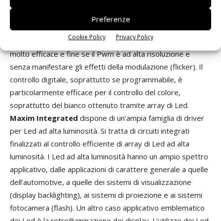
applicativa in cui il controllo della luminosità è un fattore
funzionale fondamentale di un’applicazione. Il controllo
Preferenze
digitale nei driver, per esempio il Pwm
(Pulse width
Cookie Policy
Privacy Policy
modulation),
consente di ottenere un livello di controllo
molto efficace e fine se il Pwm è ad alta risoluzione e
senza manifestare gli effetti della modulazione (flicker). Il
controllo digitale, soprattutto se programmabile, è
particolarmente efficace per il controllo del colore,
soprattutto del bianco ottenuto tramite array di Led.
Maxim Integrated
dispone di un’ampia famiglia di driver
per Led ad alta luminosità. Si tratta di circuiti integrati
finalizzati al controllo efficiente di array di Led ad alta
luminosità. I Led ad alta luminosità hanno un ampio spettro
applicativo, dalle applicazioni di carattere generale a quelle
dell’automotive, a quelle dei sistemi di visualizzazione
(display backlighting), ai sistemi di proiezione e ai sistemi
fotocamera (flash). Un altro caso applicativo emblematico
dei Led è la retroilluminazione dei display. L’utilizzo dei Led