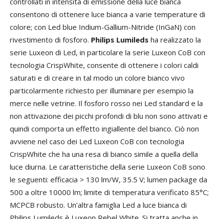
controllati in intensità di emissione della luce bianca
consentono di ottenere luce bianca a varie temperature di
colore; con Led blue Indium-Gallium-Nitride (InGaN) con
rivestimento di fosforo.
Philips Lumileds
ha realizzato la
serie Luxeon di Led, in particolare la serie Luxeon CoB con
tecnologia CrispWhite, consente di ottenere i colori caldi
saturati e di creare in tal modo un colore bianco vivo
particolarmente richiesto per illuminare per esempio la
merce nelle vetrine. Il fosforo rosso nei Led standard e la
non attivazione dei picchi profondi di blu non sono attivati e
quindi comporta un effetto ingiallente del bianco. Ciò non
avviene nel caso dei Led Luxeon CoB con tecnologia
CrispWhite che ha una resa di bianco simile a quella della
luce diurna. Le caratteristiche della serie Luxeon CoB sono
le seguenti: efficacia > 130 lm/W, 35.5 V; lumen package da
500 a oltre 10000 lm; limite di temperatura verificato 85°C;
MCPCB robusto. Un’altra famiglia Led a luce bianca di
Philips Lumileds è Luxeon Rebel White. Si tratta anche in