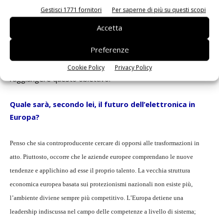
però che per società come Freescale, STMicroelectronics o
Gestisci 1771 fornitori
Per saperne di più su questi scopi
Nxp la transizione da Idm a fabless sia molto difficile e
Accetta
penso che queste difficoltà comportino un rallentamento
del processo. Uno dei vantaggi delle società fabless è che
Preferenze
hanno imparato a collaborare molto strettamente con le
fabbriche. Ritengo sia molto difficile per i grandi Idm
Cookie Policy
Privacy Policy
raggiungere questo obiettivo.
Quale sarà, secondo lei, il futuro dell’elettronica in
Europa?
Penso che sia controproducente cercare di opporsi alle trasformazioni in
atto. Piuttosto, occorre che le aziende europee comprendano le nuove
tendenze e applichino ad esse il proprio talento. La vecchia struttura
economica europea basata sui protezionismi nazionali non esiste più,
l’ambiente diviene sempre più competitivo. L’Europa detiene una
leadership indiscussa nel campo delle competenze a livello di sistema;