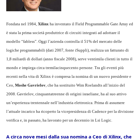
Fondata nel 1984,
Xilinx
ha inventato il Field Programmable Gate Array ed
è stata la prima società produttrice di circuiti integrati ad adottare il
modello “fabless”. Oggi l’azienda controlla il 51% del mercato delle
logiche programmabili (dati 2007, fonte iSuppli), realizza un fatturato di
1,8 miliardi di dollari (anno fiscale 2008), serve ventimila clienti in tutto il
mondo e impiega circa tremilacinquecento persone. Tra gli eventi più
recenti nella vita di Xilinx è compresa la nomina di un nuovo presidente e
Ceo,
Moshe Gavrielov
, che ha sostituito Wim Roelandts all’inizio del
2008. Gavrielov, cinquantatreenne di origini israeliane, ha al suo attivo
un’esperienza trentennale nell’industria elettronica. Prima di assumere
l’attuale incarico ha ricoperto la vicepresidenza di Cadence per la divisione
verifica e, in passato, ha lavorato per un decennio in Lsi Logic.
A circa nove mesi dalla sua nomina a Ceo di Xilinx, che