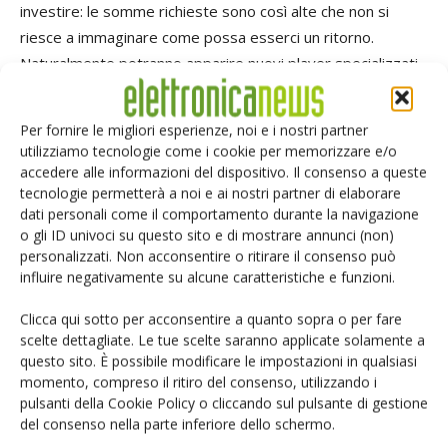
investire: le somme richieste sono così alte che non si
riesce a immaginare come possa esserci un ritorno.
Naturalmente potranno apparire nuovi player specializzati,
rivolti a piccole nicchie di mercato.
Per fornire le migliori esperienze, noi e i nostri partner
Come vede il futuro degli Idm, cioè dei produttori di
utilizziamo tecnologie come i cookie per memorizzare e/o
semiconduttori che – a differenza di Xilinx –
accedere alle informazioni del dispositivo. Il consenso a queste
tecnologie permetterà a noi e ai nostri partner di elaborare
possiedono stabilimenti produttivi propri?
dati personali come il comportamento durante la navigazione
o gli ID univoci su questo sito e di mostrare annunci (non)
Credo sia chiaro che oggi i clienti chiedono ai loro fornitori
personalizzati. Non acconsentire o ritirare il consenso può
gli strumenti per differenziarsi rispetto alla concorrenza. In
influire negativamente su alcune caratteristiche e funzioni.
una situazione di crescente specializzazione da parte di
Clicca qui sotto per acconsentire a quanto sopra o per fare
tutti gli attori, per i produttori di dispositivi è molto
scelte dettagliate. Le tue scelte saranno applicate solamente a
attraente la possibilità di utilizzare le fonderie situate in
questo sito. È possibile modificare le impostazioni in qualsiasi
estremo oriente – ottime fabbriche, dotate di tecnologie
momento, compreso il ritiro del consenso, utilizzando i
molto avanzate. Gli Idm che hanno adottato un modello
pulsanti della Cookie Policy o cliccando sul pulsante di gestione
del consenso nella parte inferiore dello schermo.
fab-lite si stanno muovendo nella direzione giusta. Credo