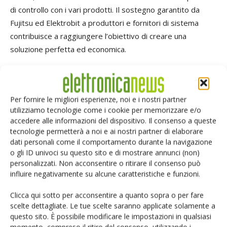
di controllo con i vari prodotti. Il sostegno garantito da
Fujitsu ed Elektrobit a produttori e fornitori di sistema
contribuisce a raggiungere l’obiettivo di creare una
soluzione perfetta ed economica.
Esempio dispositivo di controllo Autosar
L’equilibrato rapporto di collaborazione tra Fujitsu ed
Per fornire le migliori esperienze, noi e i nostri partner
Elektrobit si può descrivere sulla base di alcuni esempi. Il
utilizziamo tecnologie come i cookie per memorizzare e/o
primo è rappresentato dalla definizione di un dispositivo di
accedere alle informazioni del dispositivo. Il consenso a queste
controllo su Autosar da parte di un produttore di auto
tecnologie permetterà a noi e ai nostri partner di elaborare
Oem. In questo caso il dispositivo era dotato di una
dati personali come il comportamento durante la navigazione
o gli ID univoci su questo sito e di mostrare annunci (non)
combinazione tra software base Autosar e componenti
personalizzati. Non acconsentire o ritirare il consenso può
software standard specifici Oem. Il problema
influire negativamente su alcune caratteristiche e funzioni.
dell’integrazione del software base Autosar e, soprattutto,
l’adattamento dei suoi componenti ai moduli software
Clicca qui sotto per acconsentire a quanto sopra o per fare
scelte dettagliate. Le tue scelte saranno applicate solamente a
standard dei vari produttori pongono i fornitori di fronte a
questo sito. È possibile modificare le impostazioni in qualsiasi
una barriera che non va sottovalutata. La manutenzione e
momento, compreso il ritiro del consenso, utilizzando i