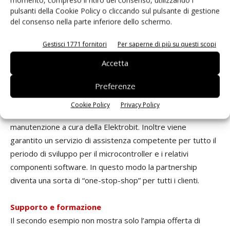
l’affidabilità di questa complessa implementazione devono
pulsanti della Cookie Policy o cliccando sul pulsante di gestione
essere garantite per tutto il ciclo di vita. Per questo molti
del consenso nella parte inferiore dello schermo.
fornitori tendono a lasciare a terzi questi costi difficili da
Gestisci 1771 fornitori
Per saperne di più su questi scopi
calcolare. E qui entrano in gioco i vantaggi che una
partnership può offrire. In questo caso il fornitore non
Accetta
riceve solo una soluzione composta da microcontroller e
Preferenze
software Autosar o Mcal; infatti l’offerta completa di Fujitsu
ed Elektrobit prevede il servizio di integrazione dei
Cookie Policy
Privacy Policy
componenti standard Oem nell’EB tresos AutoCore e la
manutenzione a cura della Elektrobit. Inoltre viene
garantito un servizio di assistenza competente per tutto il
periodo di sviluppo per il microcontroller e i relativi
componenti software. In questo modo la partnership
diventa una sorta di “one-stop-shop” per tutti i clienti.
Supporto e formazione
Il secondo esempio non mostra solo l’ampia offerta di