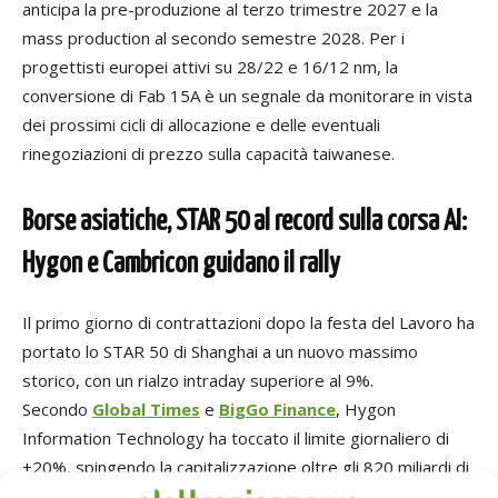
anticipa la pre-produzione al terzo trimestre 2027 e la
mass production al secondo semestre 2028. Per i
progettisti europei attivi su 28/22 e 16/12 nm, la
conversione di Fab 15A è un segnale da monitorare in vista
dei prossimi cicli di allocazione e delle eventuali
rinegoziazioni di prezzo sulla capacità taiwanese.
Borse asiatiche, STAR 50 al record sulla corsa AI:
Hygon e Cambricon guidano il rally
Il primo giorno di contrattazioni dopo la festa del Lavoro ha
portato lo STAR 50 di Shanghai a un nuovo massimo
storico, con un rialzo intraday superiore al 9%.
Secondo
Global Times
e
BigGo Finance
, Hygon
Information Technology ha toccato il limite giornaliero di
+20%, spingendo la capitalizzazione oltre gli 820 miliardi di
yuan, mentre Cambricon, Loongson, Ingenic e Tongfu