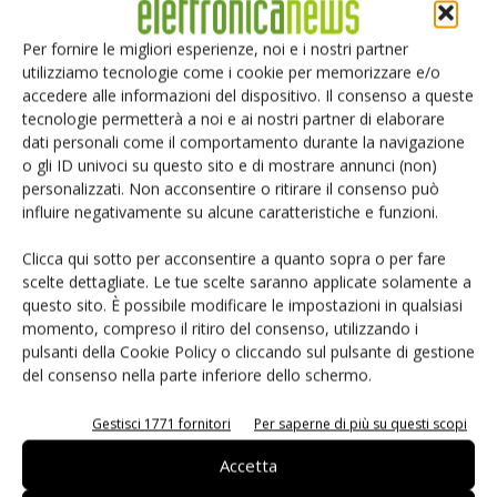
Microelectronics hanno messo a segno analoghi up-limit.
Per fornire le migliori esperienze, noi e i nostri partner
utilizziamo tecnologie come i cookie per memorizzare e/o
Il rally arriva in scia alla narrativa globale sui chip per
accedere alle informazioni del dispositivo. Il consenso a queste
intelligenza artificiale e ai risultati di AMD (primo trimestre
tecnologie permetterà a noi e ai nostri partner di elaborare
a 10,3 miliardi di dollari, +38% anno su anno) insieme al
dati personali come il comportamento durante la navigazione
o gli ID univoci su questo sito e di mostrare annunci (non)
sorpasso del trilione di dollari di capitalizzazione di
personalizzati. Non acconsentire o ritirare il consenso può
Samsung Electronics il 6 maggio, come riportato da
CNBC
.
influire negativamente su alcune caratteristiche e funzioni.
La lettura industriale è duplice: da un lato la corsa cinese su
Hygon e Cambricon riflette la spinta di Pechino verso
Clicca qui sotto per acconsentire a quanto sopra o per fare
scelte dettagliate. Le tue scelte saranno applicate solamente a
l’
autosufficienza sui chip AI
, dall’altro indica che
la
questo sito. È possibile modificare le impostazioni in qualsiasi
stretta su gallio e germanio non sta frenando il
momento, compreso il ritiro del consenso, utilizzando i
listino domestico
. Sui nodi avanzati, Nvidia e Apple
pulsanti della Cookie Policy o cliccando sul pulsante di gestione
risultano già allocate per l’intero 2026 sulla capacità sub-5
del consenso nella parte inferiore dello schermo.
nm di TSMC, lasciando agli altri player margini ridotti di
Gestisci 1771 fornitori
Per saperne di più su questi scopi
accesso alla fascia più avanzata.
Accetta
(E.L.)