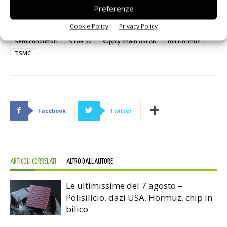
Preferenze
Cookie Policy
Privacy Policy
TAG
Fab 15A
Hormuz
Persian Gulf Strait Authority
Semiconduttori
STAR 50
supply chain ASEAN
toll Hormuz
TSMC
Facebook
Twitter
ARTICOLI CORRELATI
ALTRO DALL'AUTORE
Le ultimissime del 7 agosto –
Polisilicio, dazi USA, Hormuz, chip in
bilico