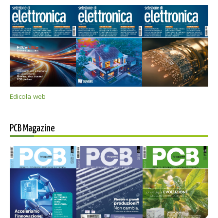
Edicola web
PCB Magazine