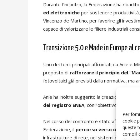
Durante l’incontro, la Federazione ha ribadito 
ed elettroniche
per sostenere produttività, 
Vincenzo de Martino, per favorire gli invest
capace di valorizzare le filiere industriali co
Transizione 5.0 e Made in Europe al c
Uno dei temi principali affrontati da Anie e M
proposto di
rafforzare il principio del “M
fotovoltaici già previsti dalla normativa, ma 
Anie ha inoltre suggerito la creazione di una
s
del registro ENEA
, con l’obiettivo di valori
Per forni
cookie p
Nel corso del confronto è stato affrontato an
queste t
Federazione, il
percorso verso un sistema i
come il 
infrastrutture di rete, nei sistemi di accumulo