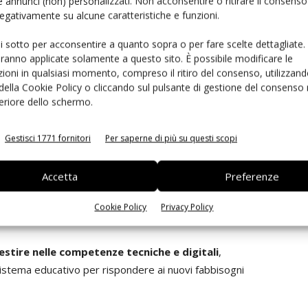
 annunci (non) personalizzati. Non acconsentire o ritirare il consens
una semplificazione normativa e procedure autorizzative
 negativamente su alcune caratteristiche e funzioni.
ui sotto per acconsentire a quanto sopra o per fare scelte dettagliate.
aranno applicate solamente a questo sito. È possibile modificare le
iale europea
ioni in qualsiasi momento, compreso il ritiro del consenso, utilizzand
 della Cookie Policy o cliccando sul pulsante di gestione del consenso 
feriore dello schermo.
alla produttività del sistema manifatturiero italiano. Per
ntano strumenti decisivi per ridurre il gap competitivo
Gestisci 1771 fornitori
Per saperne di più su questi scopi
liane sui mercati internazionali.
Accetta
Preferenze
ll’
Industrial Accelerator Act europeo
, del futuro
e strategiche per sostenere innovazione, investimenti e
Cookie Policy
Privacy Policy
lore aggiunto.
estire nelle competenze tecniche e digitali
,
sistema educativo per rispondere ai nuovi fabbisogni