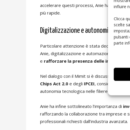
mostrare
accelerare questi processi, Anie ha chiesto 
influire
più rapide.
Clicca q
scelte s
Digitalizzazione e autonomia industr
impostaz
pulsanti
parte in
Particolare attenzione è stata dedicata anche 
Anie, digitalizzazione e automazione rapprese
e
rafforzare la presenza delle imprese ita
Nel dialogo con il Mimit si è discusso inoltre de
Chips Act 2.0
e degli
IPCEI
, considerati lev
autonomia tecnologica nelle filiere ad alto va
Anie ha infine sottolineato l’importanza di
inv
rafforzando la collaborazione tra imprese e 
professionali richiesti dall’industria avanzata.