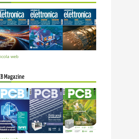
icola web
CB Magazine