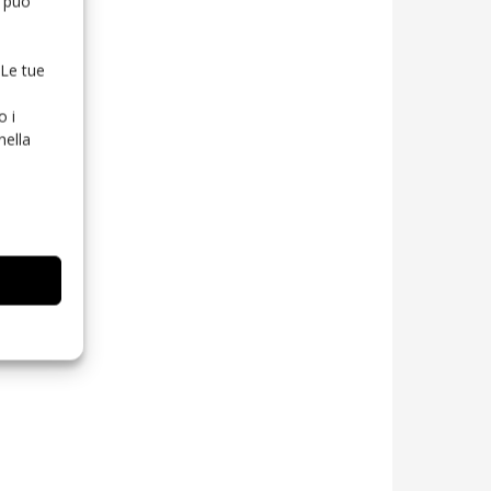
o può
 Le tue
o i
nella