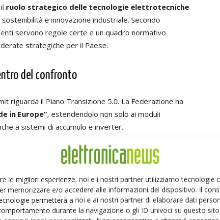
il
ruolo strategico delle tecnologie elettrotecniche
sostenibilità e innovazione industriale. Secondo
imenti servono regole certe e un quadro normativo
nsiderate strategiche per il Paese.
entro del confronto
imit riguarda il Piano Transizione 5.0. La Federazione ha
ade in Europe”
, estendendolo non solo ai moduli
anche a sistemi di accumulo e inverter.
ezione dedicata ai produttori europei all’interno
zzare le tecnologie sviluppate e prodotte in Europa.
re le migliori esperienze, noi e i nostri partner utilizziamo tecnologie
er memorizzare e/o accedere alle informazioni del dispositivo. Il con
che il tema della transizione energetica. Secondo la
ecnologie permetterà a noi e ai nostri partner di elaborare dati person
ndustriale più sostenibile
richiede investimenti nelle
comportamento durante la navigazione o gli ID univoci su questo sito 
 e nelle tecnologie per l’efficienza energetica. Per