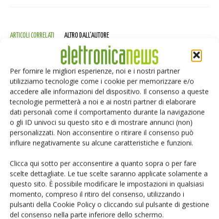
ARTICOLI CORRELATI
ALTRO DALL'AUTORE
Moduli display: mercato verso 180
miliardi di dollari
Per fornire le migliori esperienze, noi e i nostri partner
utilizziamo tecnologie come i cookie per memorizzare e/o
accedere alle informazioni del dispositivo. Il consenso a queste
tecnologie permetterà a noi e ai nostri partner di elaborare
Sensori di imaging: trasformare la
dati personali come il comportamento durante la navigazione
luce in dati affidabili
o gli ID univoci su questo sito e di mostrare annunci (non)
personalizzati. Non acconsentire o ritirare il consenso può
influire negativamente su alcune caratteristiche e funzioni.
Arduino UNO Q, la doppia anima
MPU-MCU per l’edge AI
Clicca qui sotto per acconsentire a quanto sopra o per fare
scelte dettagliate. Le tue scelte saranno applicate solamente a
questo sito. È possibile modificare le impostazioni in qualsiasi
momento, compreso il ritiro del consenso, utilizzando i
pulsanti della Cookie Policy o cliccando sul pulsante di gestione
del consenso nella parte inferiore dello schermo.