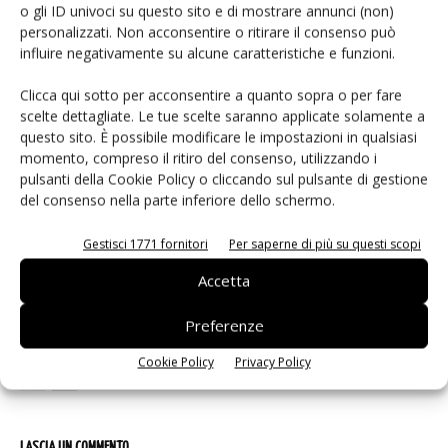
o gli ID univoci su questo sito e di mostrare annunci (non)
personalizzati. Non acconsentire o ritirare il consenso può
ARTICOLI CORRELATI
ALTRO DALL'AUTORE
influire negativamente su alcune caratteristiche e funzioni.
Moduli display: mercato verso 180
Clicca qui sotto per acconsentire a quanto sopra o per fare
miliardi di dollari
scelte dettagliate. Le tue scelte saranno applicate solamente a
questo sito. È possibile modificare le impostazioni in qualsiasi
momento, compreso il ritiro del consenso, utilizzando i
pulsanti della Cookie Policy o cliccando sul pulsante di gestione
Sensori di imaging: trasformare la
del consenso nella parte inferiore dello schermo.
luce in dati affidabili
Gestisci 1771 fornitori
Per saperne di più su questi scopi
Arduino UNO Q, la doppia anima
Accetta
MPU-MCU per l’edge AI
Preferenze
Cookie Policy
Privacy Policy
LASCIA UN COMMENTO