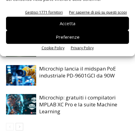
Gestisci 1771 fornitori
Per saperne di più su questi scopi
Accetta
ARTICOLI CORRELATI
ALTRO DALL'AUTORE
Preferenze
Renesas lancia la piattaforma
MRDIMM Gen 3
Cookie Policy
Privacy Policy
Microchip lancia il midspan PoE
industriale PD-9601GCI da 90W
Microchip: gratuiti i compilatori
MPLAB XC Pro e la suite Machine
Learning