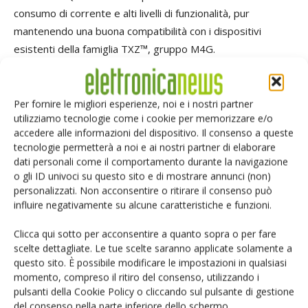
consumo di corrente e alti livelli di funzionalità, pur
mantenendo una buona compatibilità con i dispositivi
esistenti della famiglia TXZ™, gruppo M4G.
La documentazione completa, un campione di software
(con esempi di applicazioni pratiche) e il driver software
Per fornire le migliori esperienze, noi e i nostri partner
utilizziamo tecnologie come i cookie per memorizzare e/o
per ciascuna periferica sono scaricabili gratuitamente dal
accedere alle informazioni del dispositivo. Il consenso a queste
sito web
di Toshiba. Inoltre, vengono fornite
schede di
tecnologie permetterà a noi e ai nostri partner di elaborare
valutazione e ambienti di sviluppo
in collaborazione con
dati personali come il comportamento durante la navigazione
i partner dell'ecosistema globale di Toshiba.
o gli ID univoci su questo sito e di mostrare annunci (non)
personalizzati. Non acconsentire o ritirare il consenso può
influire negativamente su alcune caratteristiche e funzioni.
TAG
Elaborazione dati
Microcontrollori
Toshiba
Clicca qui sotto per acconsentire a quanto sopra o per fare
scelte dettagliate. Le tue scelte saranno applicate solamente a
questo sito. È possibile modificare le impostazioni in qualsiasi
momento, compreso il ritiro del consenso, utilizzando i
pulsanti della Cookie Policy o cliccando sul pulsante di gestione
Facebook
Twitter
del consenso nella parte inferiore dello schermo.