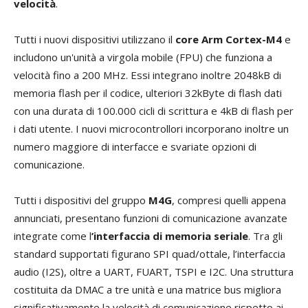
velocità
.
Tutti i nuovi dispositivi utilizzano il
core
Arm Cortex-M4
e
includono un'unità a virgola mobile (FPU) che funziona a
velocità fino a 200 MHz. Essi integrano inoltre 2048kB di
memoria flash per il codice, ulteriori 32kByte di flash dati
con una durata di 100.000 cicli di scrittura e 4kB di flash per
i dati utente. I nuovi microcontrollori incorporano inoltre un
numero maggiore di interfacce e svariate opzioni di
comunicazione.
Tutti i dispositivi del gruppo
M4G
, compresi quelli appena
annunciati, presentano funzioni di comunicazione avanzate
integrate come l
’interfaccia di memoria seriale
. Tra gli
standard supportati figurano SPI quad/ottale, l’interfaccia
audio (I2S), oltre a UART, FUART, TSPI e I2C. Una struttura
costituita da DMAC a tre unità e una matrice bus migliora
significativamente la velocità di comunicazione rispetto ai