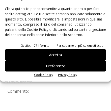
Clicca qui sotto per acconsentire a quanto sopra o per fare
scelte dettagliate. Le tue scelte saranno applicate solamente a
Microchip lancia il midspan PoE
questo sito. È possibile modificare le impostazioni in qualsiasi
industriale PD-9601GCI da 90W
momento, compreso il ritiro del consenso, utilizzando i
pulsanti della Cookie Policy o cliccando sul pulsante di gestione
del consenso nella parte inferiore dello schermo.
Infineon e LS Electric alleate sulla
corrente continua per i data center AI
Gestisci 1771 fornitori
Per saperne di più su questi scopi
Accetta
Preferenze
Cookie Policy
Privacy Policy
LASCIA UN COMMENTO