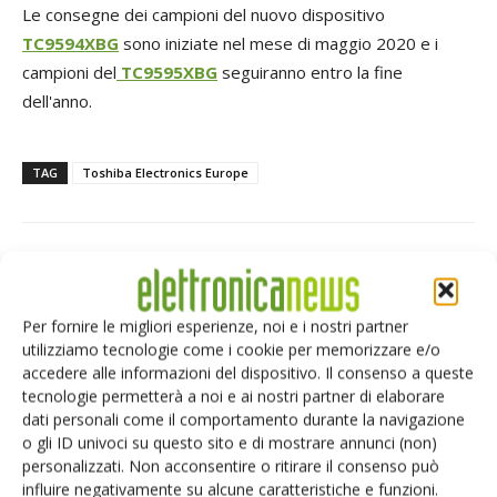
Le consegne dei campioni del nuovo dispositivo
TC9594XBG
sono iniziate nel mese di maggio 2020 e i
campioni del
TC9595XBG
seguiranno entro la fine
dell'anno.
TAG
Toshiba Electronics Europe
Facebook
Twitter
Per fornire le migliori esperienze, noi e i nostri partner
utilizziamo tecnologie come i cookie per memorizzare e/o
accedere alle informazioni del dispositivo. Il consenso a queste
tecnologie permetterà a noi e ai nostri partner di elaborare
ARTICOLI CORRELATI
ALTRO DALL'AUTORE
dati personali come il comportamento durante la navigazione
o gli ID univoci su questo sito e di mostrare annunci (non)
eGaN per convertitori DC-DC: EPC
personalizzati. Non acconsentire o ritirare il consenso può
accelera
influire negativamente su alcune caratteristiche e funzioni.