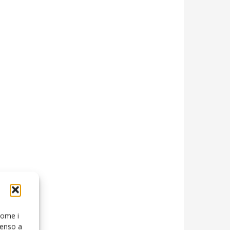
 come i
senso a