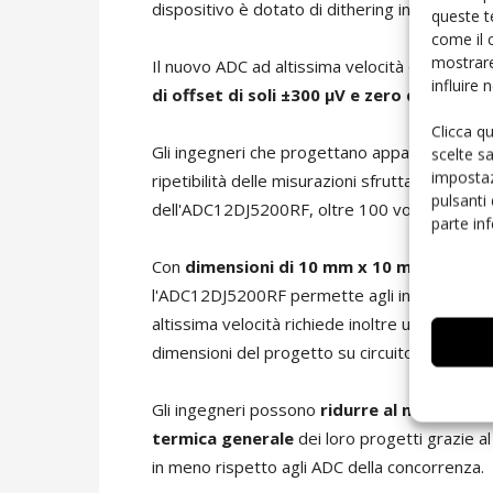
dispositivo è dotato di dithering interno per
queste t
come il 
mostrare
Il nuovo ADC ad altissima velocità di TI ridu
influire
di offset di soli ±300 μV e zero deriva te
Clicca q
Gli ingegneri che progettano apparecchiatur
scelte s
impostaz
ripetibilità delle misurazioni sfruttando il t
pulsanti
dell'ADC12DJ5200RF, oltre 100 volte migliore 
parte in
Con
dimensioni di 10 mm x 10 mm
, il 30% 
l'ADC12DJ5200RF permette agli ingegneri di
altissima velocità richiede inoltre un minor n
dimensioni del progetto su circuito stampato
Gli ingegneri possono
ridurre al minimo la 
termica generale
dei loro progetti grazie 
in meno rispetto agli ADC della concorrenza.