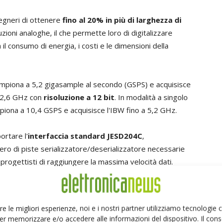
gneri di ottenere
fino al 20% in più di larghezza di
zioni analoghe, il che permette loro di digitalizzare
 consumo di energia, i costi e le dimensioni della
ampiona a 5,2 gigasample al secondo (GSPS) e acquisisce
a 2,6 GHz con
risoluzione a 12 bit
. In modalità a singolo
mpiona a 10,4 GSPS e acquisisce l'IBW fino a 5,2 GHz.
rtare l'
interfaccia standard JESD204C
,
ero di piste serializzatore/deserializzatore necessarie
rogettisti di raggiungere la massima velocità dati.
 dinamiche per ogni tipo di alimentazione elettrica,
di l
'intelligenza di segnale
grazie alla sensibilità
re le migliori esperienze, noi e i nostri partner utilizziamo tecnologie
rilevare anche i segnali più piccoli e deboli. Inoltre, il
er memorizzare e/o accedere alle informazioni del dispositivo. Il con