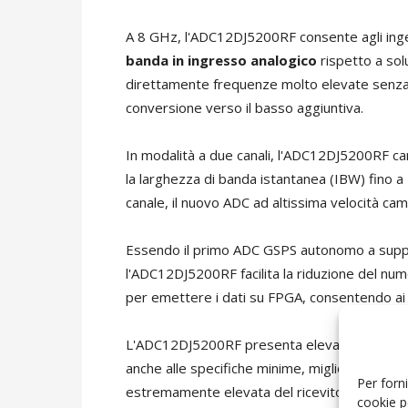
A 8 GHz, l'ADC12DJ5200RF consente agli inge
banda in ingresso analogico
rispetto a solu
direttamente frequenze molto elevate senza il
conversione verso il basso aggiuntiva.
In modalità a due canali, l'ADC12DJ5200RF c
la larghezza di banda istantanea (IBW) fino 
canale, il nuovo ADC ad altissima velocità ca
Essendo il primo ADC GSPS autonomo a suppo
l'ADC12DJ5200RF facilita la riduzione del num
per emettere i dati su FPGA, consentendo ai p
L'ADC12DJ5200RF presenta elevate prestazioni
anche alle specifiche minime, migliorando quin
Per forni
estremamente elevata del ricevitore in grado di 
cookie p