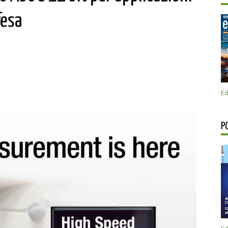
fesa
Ed
P