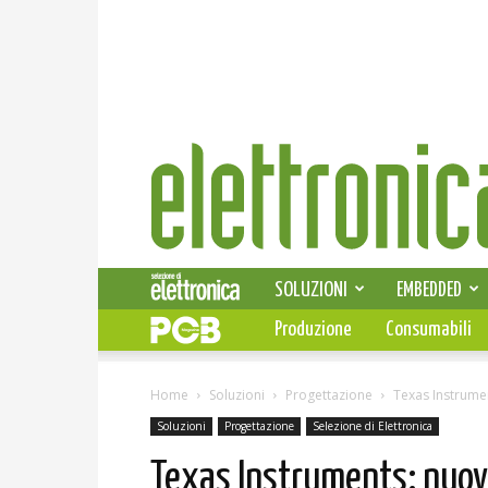
Elettronica
News
SOLUZIONI
EMBEDDED
Produzione
Consumabili
Home
Soluzioni
Progettazione
Texas Instrumen
Soluzioni
Progettazione
Selezione di Elettronica
Texas Instruments: nuovo