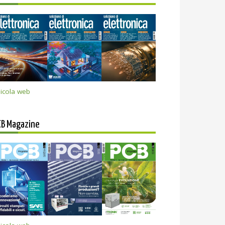
icola web
CB Magazine