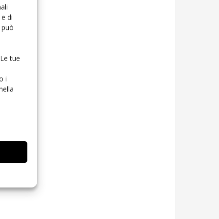
ali
e di
o può
 Le tue
o i
nella