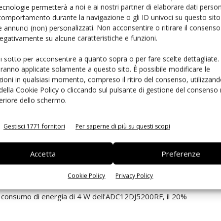
 un miglioramento delle prestazioni in assenza da spurie.
ecnologie permetterà a noi e ai nostri partner di elaborare dati person
comportamento durante la navigazione o gli ID univoci su questo sito 
 annunci (non) personalizzati. Non acconsentire o ritirare il consens
ce enormemente gli errori di sistema grazie a un
errore
 negativamente su alcune caratteristiche e funzioni.
rmica
.
ui sotto per acconsentire a quanto sopra o per fare scelte dettagliate.
e di test e misurazione possono raggiungere un'elevata
aranno applicate solamente a questo sito. È possibile modificare le
ioni in qualsiasi momento, compreso il ritiro del consenso, utilizzand
asso di errore del codice estremamente ridotto
 della Cookie Policy o cliccando sul pulsante di gestione del consenso 
rispetto ai dispositivi della concorrenza.
feriore dello schermo.
in meno rispetto alle soluzioni discrete,
Gestisci 1771 fornitori
Per saperne di più su questi scopi
 risparmiare spazio su scheda. Questo nuovo ADC ad
umero di piste, che permette a sua volta di ridurre le
Accetta
Preferenze
.
Cookie Policy
Privacy Policy
dissipazione di calore e semplificare la gestione
al consumo di energia di 4 W dell'ADC12DJ5200RF, il 20%