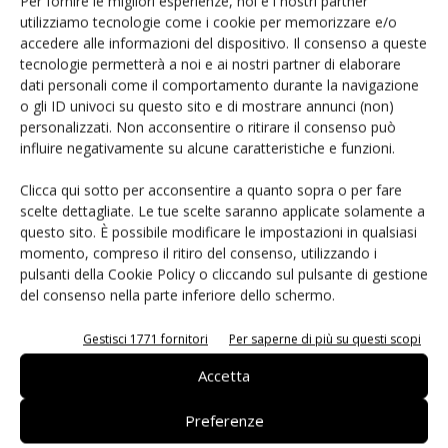
Per fornire le migliori esperienze, noi e i nostri partner
molto semplice ma determinante nella prevenzione di
utilizziamo tecnologie come i cookie per memorizzare e/o
situazioni critiche e in alcuni casi arrivare a salvare una vita.
accedere alle informazioni del dispositivo. Il consenso a queste
Ad esempio negli Stati Uniti oltre 320 mila persone
tecnologie permetterà a noi e ai nostri partner di elaborare
muoiono in un anno per arresto cardiaco improvviso, e
dati personali come il comportamento durante la navigazione
o gli ID univoci su questo sito e di mostrare annunci (non)
sembrerebbe che oltre il 70% degli attacchi avviene in
personalizzati. Non acconsentire o ritirare il consenso può
presenza di un familiare o conoscente stretto. In questi
influire negativamente su alcune caratteristiche e funzioni.
casi una corretta rianimazione può fare la differenza tra la
vita e la morte.
PocketCPR
prodotta da
Zoll Medical
Clicca qui sotto per acconsentire a quanto sopra o per fare
scelte dettagliate. Le tue scelte saranno applicate solamente a
viene posta sotto la mano di una persona che pratica la
questo sito. È possibile modificare le impostazioni in qualsiasi
rianimazione a una vittima di un attacco cardiaco. Il
momento, compreso il ritiro del consenso, utilizzando i
dispositivo misura la compressione toracica fornendo un
pulsanti della Cookie Policy o cliccando sul pulsante di gestione
feedback ottico e acustico al soccorritore per calibrare la
del consenso nella parte inferiore dello schermo.
compressione e la frequenza ottimali. Questo prodotto è
Gestisci 1771 fornitori
Per saperne di più su questi scopi
in grado di guidare il soccorritore inesperto così come
fornire un aiuto agli esperti per applicare la tecnica più
Accetta
opportuna. Il PocketCPR utilizza l'accelerometro
ADXL311
di Analog Devices per effettuare misure precise del
Preferenze
movimento dello strumento nella mano del soccorritore.