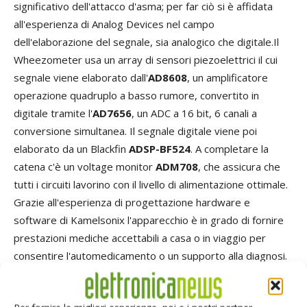
significativo dell'attacco d'asma; per far ciò si è affidata
all'esperienza di Analog Devices nel campo
dell'elaborazione del segnale, sia analogico che digitale.Il
Wheezometer usa un array di sensori piezoelettrici il cui
segnale viene elaborato dall'
AD8608
, un amplificatore
operazione quadruplo a basso rumore, convertito in
digitale tramite l'
AD7656
, un ADC a 16 bit, 6 canali a
conversione simultanea. Il segnale digitale viene poi
elaborato da un Blackfin
ADSP-BF524
. A completare la
catena c'è un voltage monitor
ADM708
, che assicura che
tutti i circuiti lavorino con il livello di alimentazione ottimale.
Grazie all'esperienza di progettazione hardware e
software di Kamelsonix l'apparecchio è in grado di fornire
prestazioni mediche accettabili a casa o in viaggio per
consentire l'automedicamento o un supporto alla diagnosi.
Molti dispositivi medicali domestici hanno una funzione