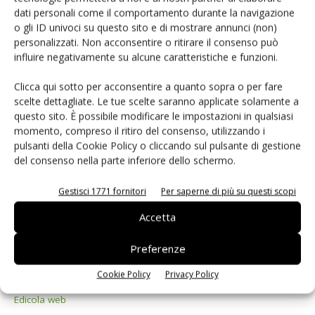
dati personali come il comportamento durante la navigazione
o gli ID univoci su questo sito e di mostrare annunci (non)
personalizzati. Non acconsentire o ritirare il consenso può
Sette anni di presentazioni
influire negativamente su alcune caratteristiche e funzioni.
Riccardo Busetto
-
18 Marzo 2015
Clicca qui sotto per acconsentire a quanto sopra o per fare
scelte dettagliate. Le tue scelte saranno applicate solamente a
questo sito. È possibile modificare le impostazioni in qualsiasi
momento, compreso il ritiro del consenso, utilizzando i
Selezione di elettronica
pulsanti della Cookie Policy o cliccando sul pulsante di gestione
del consenso nella parte inferiore dello schermo.
Gestisci 1771 fornitori
Per saperne di più su questi scopi
Accetta
Preferenze
Cookie Policy
Privacy Policy
Edicola web