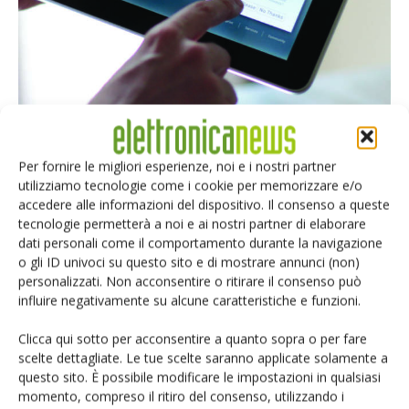
Per fornire le migliori esperienze, noi e i nostri partner
Misurazione intelligente dei consumi: lo stato dell’arte in
utilizziamo tecnologie come i cookie per memorizzare e/o
Italia e in...
accedere alle informazioni del dispositivo. Il consenso a queste
Giovanni Danielli
-
3 Settembre 2018
tecnologie permetterà a noi e ai nostri partner di elaborare
dati personali come il comportamento durante la navigazione
o gli ID univoci su questo sito e di mostrare annunci (non)
personalizzati. Non acconsentire o ritirare il consenso può
influire negativamente su alcune caratteristiche e funzioni.
Clicca qui sotto per acconsentire a quanto sopra o per fare
scelte dettagliate. Le tue scelte saranno applicate solamente a
questo sito. È possibile modificare le impostazioni in qualsiasi
momento, compreso il ritiro del consenso, utilizzando i