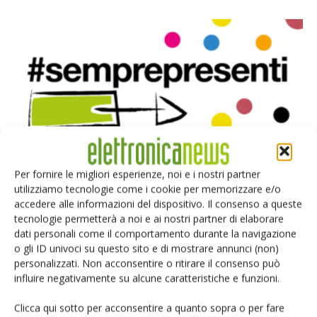
Per fornire le migliori esperienze, noi e i nostri partner
Sempre presenti con il Gruppo Tecniche Nuove
utilizziamo tecnologie come i cookie per memorizzare e/o
Fabio Boiocchi
-
11 Marzo 2020
accedere alle informazioni del dispositivo. Il consenso a queste
tecnologie permetterà a noi e ai nostri partner di elaborare
dati personali come il comportamento durante la navigazione
o gli ID univoci su questo sito e di mostrare annunci (non)
personalizzati. Non acconsentire o ritirare il consenso può
Selezione di elettronica
influire negativamente su alcune caratteristiche e funzioni.
Clicca qui sotto per acconsentire a quanto sopra o per fare